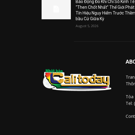
Báo Động Đỏ Khi Chỉ Số Kinh Tế
“Then Chốt Nhất” Thế Giới Phát
Tín Hiệu Nguy Hiểm Trước Thề
bầu Cử Giữa Kỳ
August 5, 2026
AB
Tra
Thôn
Tòa 
Tel:
Cont