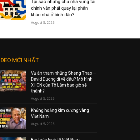
Tại sao những chủ nhà vững tài
chính vẫn phải quay lại phân
khúc nhà ở bình dân?
August 5, 2026
IDEO MỚI NHẤT
Vụ án tham nhũng Sheng Thao –
David Duong đi về đâu? Mô hình
XHCN của Tô Lâm bao giờ sẽ
thành?
August 5, 2026
Khủng hoảng kim cương vàng
Việt Nam
August 5, 2026
Bài toán kinh tế Việt Nam