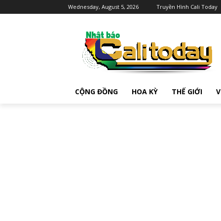
Wednesday, August 5, 2026
Truyền Hình Cali Today
CỘNG ĐỒNG
HOA KỲ
THẾ GIỚI
V