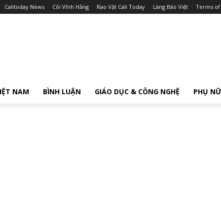
Calitoday News
Cõi Vĩnh Hằng
Rao Vặt Cali Today
Làng Báo Việt
Terms of
IỆT NAM
BÌNH LUẬN
GIÁO DỤC & CÔNG NGHỆ
PHỤ N