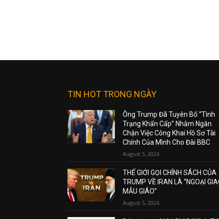
TIN HOT TRONG NGÀY
Ông Trump Đã Tuyên Bố “Tình
Trạng Khẩn Cấp” Nhằm Ngăn
Chặn Việc Công Khai Hồ Sơ Tài
Chính Của Mình Cho Đài BBC
August 5, 2026
THẾ GIỚI GỌI CHÍNH SÁCH CỦA
TRUMP VỀ IRAN LÀ “NGOẠI GI
MẪU GIÁO”
August 5, 2026