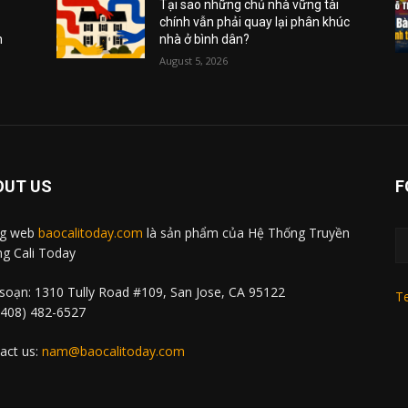
Tại sao những chủ nhà vững tài
chính vẫn phải quay lại phân khúc
m
nhà ở bình dân?
August 5, 2026
OUT US
F
ng web
baocalitoday.com
là sản phẩm của Hệ Thống Truyền
g Cali Today
soạn: 1310 Tully Road #109, San Jose, CA 95122
Te
 (408) 482-6527
act us:
nam@baocalitoday.com