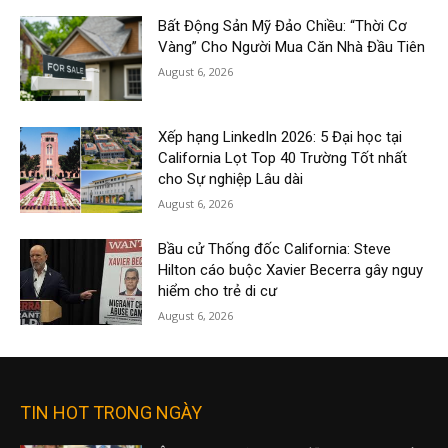
Bất Động Sản Mỹ Đảo Chiều: “Thời Cơ
Vàng” Cho Người Mua Căn Nhà Đầu Tiên
August 6, 2026
Xếp hạng LinkedIn 2026: 5 Đại học tại
California Lọt Top 40 Trường Tốt nhất
cho Sự nghiệp Lâu dài
August 6, 2026
Bầu cử Thống đốc California: Steve
Hilton cáo buộc Xavier Becerra gây nguy
hiểm cho trẻ di cư
August 6, 2026
TIN HOT TRONG NGÀY