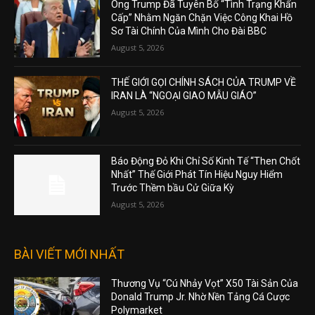
Ông Trump Đã Tuyên Bố “Tình Trạng Khẩn
Cấp” Nhằm Ngăn Chặn Việc Công Khai Hồ
Sơ Tài Chính Của Mình Cho Đài BBC
August 5, 2026
THẾ GIỚI GỌI CHÍNH SÁCH CỦA TRUMP VỀ
IRAN LÀ “NGOẠI GIAO MẪU GIÁO”
August 5, 2026
Báo Động Đỏ Khi Chỉ Số Kinh Tế “Then Chốt
Nhất” Thế Giới Phát Tín Hiệu Nguy Hiểm
Trước Thềm bầu Cử Giữa Kỳ
August 5, 2026
BÀI VIẾT MỚI NHẤT
Thương Vụ “Cú Nhảy Vọt” X50 Tài Sản Của
Donald Trump Jr. Nhờ Nền Tảng Cá Cược
Polymarket