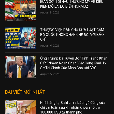
IRAN GỞI TỐI HẬU THƯ CHO MỸ VỀ ĐIỀU
KIỆN MỞ LẠI EO BIỂN HORMUZ
August 9, 2026
THƯỢNG VIỆN DÂN CHỦ ĐƯA LUẬT CẤM
BỘ QUỐC PHÒNG HẠN CHẾ ĐỐI VỚI BÁO
CHÍ
August 6, 2026
Ông Trump Đã Tuyên Bố “Tình Trạng Khẩn
Cấp” Nhằm Ngăn Chặn Việc Công Khai Hồ
Sơ Tài Chính Của Mình Cho Đài BBC
August 5, 2026
BÀI VIẾT MỚI NHẤT
Nhà hàng tại California bất ngờ đóng cửa
chỉ vài tuần sau khi nhận khoản hỗ trợ
100.000 USD từ thành phố