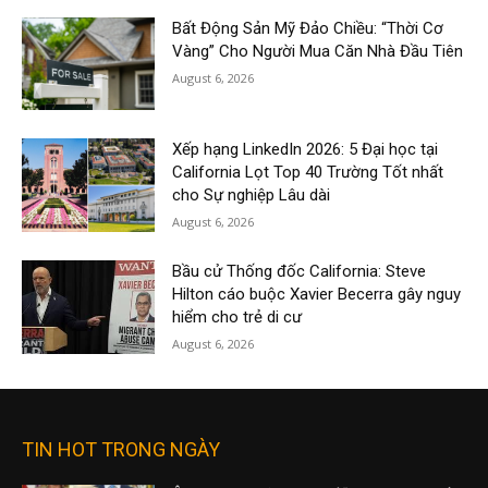
Bất Động Sản Mỹ Đảo Chiều: “Thời Cơ
Vàng” Cho Người Mua Căn Nhà Đầu Tiên
August 6, 2026
Xếp hạng LinkedIn 2026: 5 Đại học tại
California Lọt Top 40 Trường Tốt nhất
cho Sự nghiệp Lâu dài
August 6, 2026
Bầu cử Thống đốc California: Steve
Hilton cáo buộc Xavier Becerra gây nguy
hiểm cho trẻ di cư
August 6, 2026
TIN HOT TRONG NGÀY