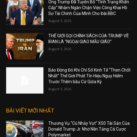
Ông Trump Đã Tuyên Bố “Tình Trạng Khẩn
Cấp” Nhằm Ngăn Chặn Việc Công Khai Hồ
Sơ Tài Chính Của Mình Cho Đài BBC
August 5, 2026
THẾ GIỚI GỌI CHÍNH SÁCH CỦA TRUMP VỀ
IRAN LÀ “NGOẠI GIAO MẪU GIÁO”
August 5, 2026
Báo Động Đỏ Khi Chỉ Số Kinh Tế “Then Chốt
Nhất” Thế Giới Phát Tín Hiệu Nguy Hiểm
Trước Thềm bầu Cử Giữa Kỳ
August 5, 2026
BÀI VIẾT MỚI NHẤT
Thương Vụ “Cú Nhảy Vọt” X50 Tài Sản Của
Donald Trump Jr. Nhờ Nền Tảng Cá Cược
Polymarket