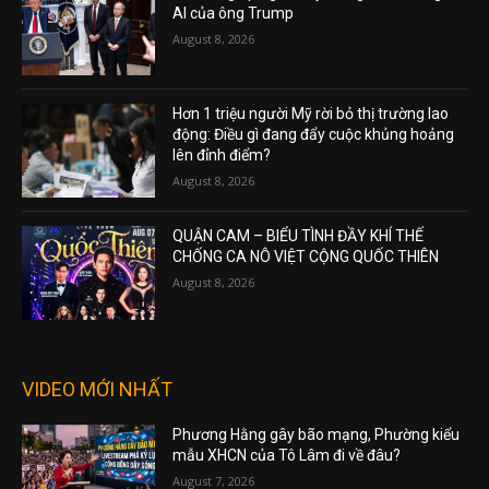
AI của ông Trump
August 8, 2026
Hơn 1 triệu người Mỹ rời bỏ thị trường lao
động: Điều gì đang đẩy cuộc khủng hoảng
lên đỉnh điểm?
August 8, 2026
QUẬN CAM – BIỂU TÌNH ĐẦY KHÍ THẾ
CHỐNG CA NÔ VIỆT CỘNG QUỐC THIÊN
August 8, 2026
VIDEO MỚI NHẤT
Phương Hằng gây bão mạng, Phường kiểu
mẫu XHCN của Tô Lâm đi về đâu?
August 7, 2026