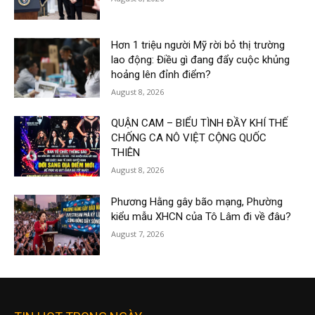
Hơn 1 triệu người Mỹ rời bỏ thị trường
lao động: Điều gì đang đẩy cuộc khủng
hoảng lên đỉnh điểm?
August 8, 2026
QUẬN CAM – BIỂU TÌNH ĐẦY KHÍ THẾ
CHỐNG CA NÔ VIỆT CỘNG QUỐC
THIÊN
August 8, 2026
Phương Hằng gây bão mạng, Phường
kiểu mẫu XHCN của Tô Lâm đi về đâu?
August 7, 2026