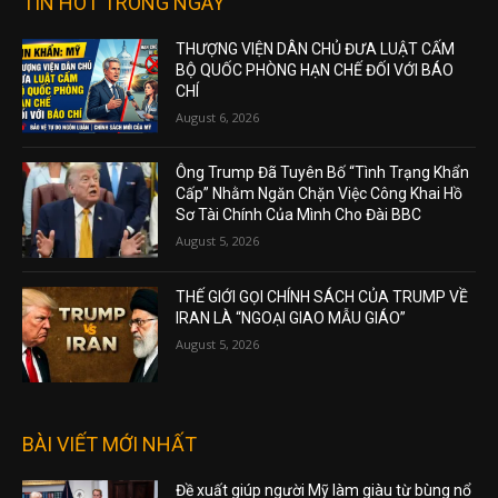
TIN HOT TRONG NGÀY
THƯỢNG VIỆN DÂN CHỦ ĐƯA LUẬT CẤM
BỘ QUỐC PHÒNG HẠN CHẾ ĐỐI VỚI BÁO
CHÍ
August 6, 2026
Ông Trump Đã Tuyên Bố “Tình Trạng Khẩn
Cấp” Nhằm Ngăn Chặn Việc Công Khai Hồ
Sơ Tài Chính Của Mình Cho Đài BBC
August 5, 2026
THẾ GIỚI GỌI CHÍNH SÁCH CỦA TRUMP VỀ
IRAN LÀ “NGOẠI GIAO MẪU GIÁO”
August 5, 2026
BÀI VIẾT MỚI NHẤT
Đề xuất giúp người Mỹ làm giàu từ bùng nổ