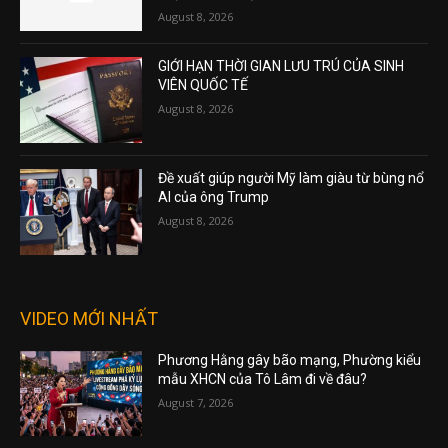
August 8, 2026
GIỚI HẠN THỜI GIAN LƯU TRÚ CỦA SINH
VIÊN QUỐC TẾ
August 8, 2026
Đề xuất giúp người Mỹ làm giàu từ bùng nổ
AI của ông Trump
August 8, 2026
VIDEO MỚI NHẤT
Phương Hằng gây bão mạng, Phường kiểu
mẫu XHCN của Tô Lâm đi về đâu?
August 7, 2026