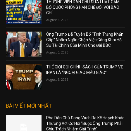
THƯỢNG VIỆN DÂN CHỦ ĐƯA LUẬT CẤM
BỘ QUỐC PHÒNG HẠN CHẾ ĐỐI VỚI BÁO
CHÍ
August 6, 2026
Ông Trump Đã Tuyên Bố “Tình Trạng Khẩn
Cấp” Nhằm Ngăn Chặn Việc Công Khai Hồ
Sơ Tài Chính Của Mình Cho Đài BBC
August 5, 2026
THẾ GIỚI GỌI CHÍNH SÁCH CỦA TRUMP VỀ
IRAN LÀ “NGOẠI GIAO MẪU GIÁO”
August 5, 2026
BÀI VIẾT MỚI NHẤT
Phe Dân Chủ Đang Vạch Ra Kế Hoạch Khác
Thường Với Cơ Hội “Buộc Ông Trump Phải
Chịu Trách Nhiệm Giải Trình”.