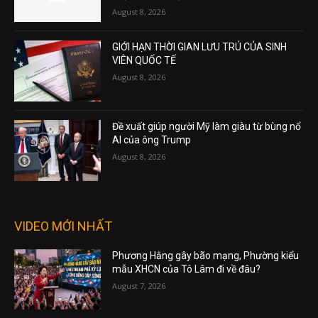
August 8, 2026
GIỚI HẠN THỜI GIAN LƯU TRÚ CỦA SINH
VIÊN QUỐC TẾ
August 8, 2026
Đề xuất giúp người Mỹ làm giàu từ bùng nổ
AI của ông Trump
August 8, 2026
VIDEO MỚI NHẤT
Phương Hằng gây bão mạng, Phường kiểu
mẫu XHCN của Tô Lâm đi về đâu?
August 7, 2026