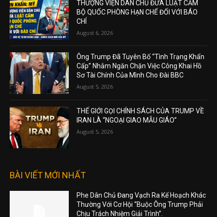
THƯỢNG VIỆN DÂN CHỦ ĐƯA LUẬT CẤM
BỘ QUỐC PHÒNG HẠN CHẾ ĐỐI VỚI BÁO
CHÍ
August 6, 2026
Ông Trump Đã Tuyên Bố “Tình Trạng Khẩn
Cấp” Nhằm Ngăn Chặn Việc Công Khai Hồ
Sơ Tài Chính Của Mình Cho Đài BBC
August 5, 2026
THẾ GIỚI GỌI CHÍNH SÁCH CỦA TRUMP VỀ
IRAN LÀ “NGOẠI GIAO MẪU GIÁO”
August 5, 2026
BÀI VIẾT MỚI NHẤT
Phe Dân Chủ Đang Vạch Ra Kế Hoạch Khác
Thường Với Cơ Hội “Buộc Ông Trump Phải
Chịu Trách Nhiệm Giải Trình”.