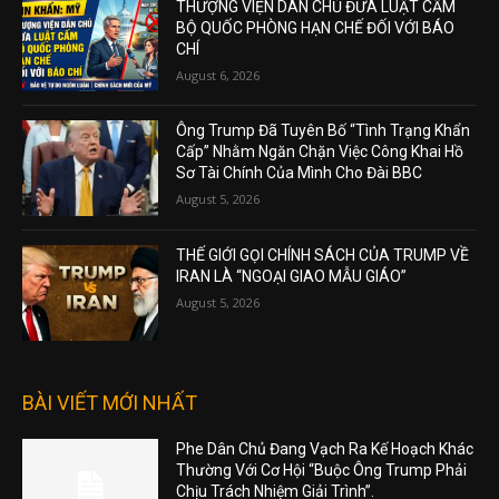
THƯỢNG VIỆN DÂN CHỦ ĐƯA LUẬT CẤM
BỘ QUỐC PHÒNG HẠN CHẾ ĐỐI VỚI BÁO
CHÍ
August 6, 2026
Ông Trump Đã Tuyên Bố “Tình Trạng Khẩn
Cấp” Nhằm Ngăn Chặn Việc Công Khai Hồ
Sơ Tài Chính Của Mình Cho Đài BBC
August 5, 2026
THẾ GIỚI GỌI CHÍNH SÁCH CỦA TRUMP VỀ
IRAN LÀ “NGOẠI GIAO MẪU GIÁO”
August 5, 2026
BÀI VIẾT MỚI NHẤT
Phe Dân Chủ Đang Vạch Ra Kế Hoạch Khác
Thường Với Cơ Hội “Buộc Ông Trump Phải
Chịu Trách Nhiệm Giải Trình”.