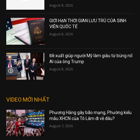
August 8, 2026
GIỚI HẠN THỜI GIAN LƯU TRÚ CỦA SINH
VIÊN QUỐC TẾ
August 8, 2026
Đề xuất giúp người Mỹ làm giàu từ bùng nổ
AI của ông Trump
August 8, 2026
VIDEO MỚI NHẤT
Phương Hằng gây bão mạng, Phường kiểu
mẫu XHCN của Tô Lâm đi về đâu?
August 7, 2026