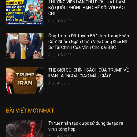
THƯỢNG VIỆN DÂN CHỦ ĐƯA LUẬT CẤM
BỘ QUỐC PHÒNG HẠN CHẾ ĐỐI VỚI BÁO
CHÍ
August 6, 2026
Ông Trump Đã Tuyên Bố “Tình Trạng Khẩn
Cấp” Nhằm Ngăn Chặn Việc Công Khai Hồ
Sơ Tài Chính Của Mình Cho Đài BBC
August 5, 2026
THẾ GIỚI GỌI CHÍNH SÁCH CỦA TRUMP VỀ
IRAN LÀ “NGOẠI GIAO MẪU GIÁO”
August 5, 2026
BÀI VIẾT MỚI NHẤT
Trí tuệ nhân tạo được sử dụng để tạo ra
virus tổng hợp.
August 7, 2026