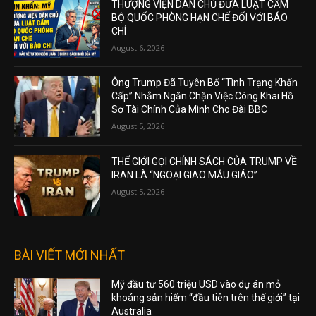
THƯỢNG VIỆN DÂN CHỦ ĐƯA LUẬT CẤM
BỘ QUỐC PHÒNG HẠN CHẾ ĐỐI VỚI BÁO
CHÍ
August 6, 2026
Ông Trump Đã Tuyên Bố “Tình Trạng Khẩn
Cấp” Nhằm Ngăn Chặn Việc Công Khai Hồ
Sơ Tài Chính Của Mình Cho Đài BBC
August 5, 2026
THẾ GIỚI GỌI CHÍNH SÁCH CỦA TRUMP VỀ
IRAN LÀ “NGOẠI GIAO MẪU GIÁO”
August 5, 2026
BÀI VIẾT MỚI NHẤT
Mỹ đầu tư 560 triệu USD vào dự án mỏ
khoáng sản hiếm “đầu tiên trên thế giới” tại
Australia