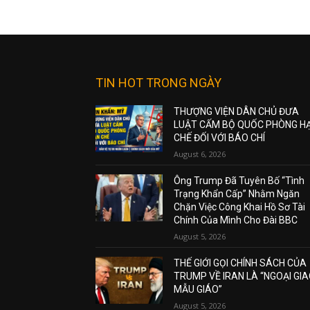
TIN HOT TRONG NGÀY
THƯỢNG VIỆN DÂN CHỦ ĐƯA
LUẬT CẤM BỘ QUỐC PHÒNG H
CHẾ ĐỐI VỚI BÁO CHÍ
August 6, 2026
Ông Trump Đã Tuyên Bố “Tình
Trạng Khẩn Cấp” Nhằm Ngăn
Chặn Việc Công Khai Hồ Sơ Tài
Chính Của Mình Cho Đài BBC
August 5, 2026
THẾ GIỚI GỌI CHÍNH SÁCH CỦA
TRUMP VỀ IRAN LÀ “NGOẠI GI
MẪU GIÁO”
August 5, 2026