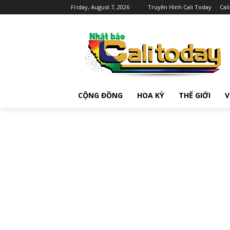
Friday, August 7, 2026
Truyền Hình Cali Today
Cal
CỘNG ĐỒNG
HOA KỲ
THẾ GIỚI
V