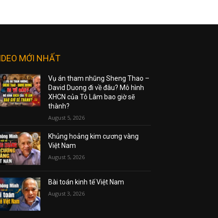
IDEO MỚI NHẤT
Vụ án tham nhũng Sheng Thao –
David Duong đi về đâu? Mô hình
XHCN của Tô Lâm bao giờ sẽ
thành?
August 5, 2026
Khủng hoảng kim cương vàng
Việt Nam
August 5, 2026
Bài toán kinh tế Việt Nam
August 3, 2026