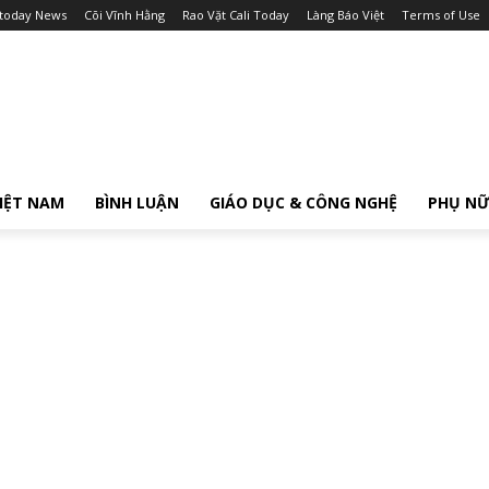
itoday News
Cõi Vĩnh Hằng
Rao Vặt Cali Today
Làng Báo Việt
Terms of Use
IỆT NAM
BÌNH LUẬN
GIÁO DỤC & CÔNG NGHỆ
PHỤ N