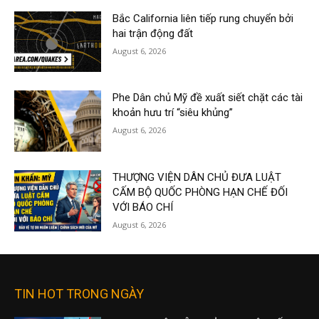
Bắc California liên tiếp rung chuyển bởi
hai trận động đất
August 6, 2026
Phe Dân chủ Mỹ đề xuất siết chặt các tài
khoản hưu trí “siêu khủng”
August 6, 2026
THƯỢNG VIỆN DÂN CHỦ ĐƯA LUẬT
CẤM BỘ QUỐC PHÒNG HẠN CHẾ ĐỐI
VỚI BÁO CHÍ
August 6, 2026
TIN HOT TRONG NGÀY