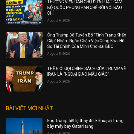
THƯỢNG VIỆN DÂN CHỦ ĐƯA LUẬT CẤM
BỘ QUỐC PHÒNG HẠN CHẾ ĐỐI VỚI BÁO
CHÍ
August 6, 2026
Ông Trump Đã Tuyên Bố “Tình Trạng Khẩn
Cấp” Nhằm Ngăn Chặn Việc Công Khai Hồ
Sơ Tài Chính Của Mình Cho Đài BBC
August 5, 2026
THẾ GIỚI GỌI CHÍNH SÁCH CỦA TRUMP VỀ
IRAN LÀ “NGOẠI GIAO MẪU GIÁO”
August 5, 2026
BÀI VIẾT MỚI NHẤT
Eric Trump tiết lộ thay đổi kế hoạch trưng
bày máy bay Qatari tặng
August 6, 2026