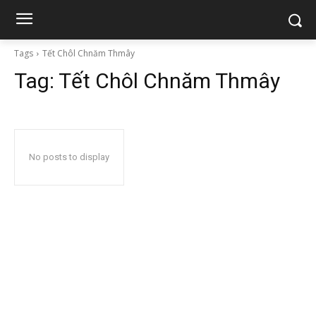
Tags
Tết Chôl Chnăm Thmây
Tag:
Tết Chôl Chnăm Thmây
No posts to display