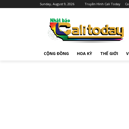
Sunday, August 9, 2026
Truyền Hình Cali Today
Ca
CỘNG ĐỒNG
HOA KỲ
THẾ GIỚI
V