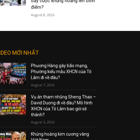
đẩy cuộc khủng hoảng lên đỉnh
điểm?
August 8, 2026
IDEO MỚI NHẤT
Phương Hằng gây bão mạng,
Phường kiểu mẫu XHCN của Tô
Lâm đi về đâu?
August 7, 2026
Vụ án tham nhũng Sheng Thao –
David Duong đi về đâu? Mô hình
XHCN của Tô Lâm bao giờ sẽ
thành?
August 5, 2026
Khủng hoảng kim cương vàng