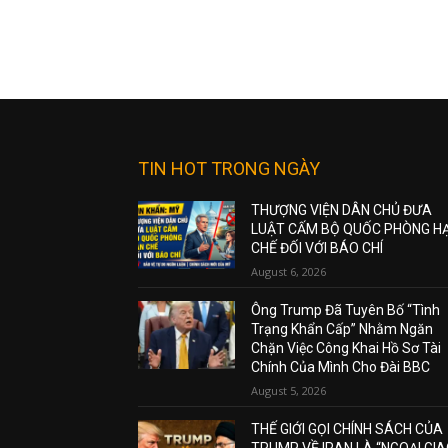
TIN HOT TRONG NGÀY
THƯỢNG VIỆN DÂN CHỦ ĐƯA
LUẬT CẤM BỘ QUỐC PHÒNG H
CHẾ ĐỐI VỚI BÁO CHÍ
August 6, 2026
Ông Trump Đã Tuyên Bố “Tình
Trạng Khẩn Cấp” Nhằm Ngăn
Chặn Việc Công Khai Hồ Sơ Tài
Chính Của Mình Cho Đài BBC
August 5, 2026
THẾ GIỚI GỌI CHÍNH SÁCH CỦA