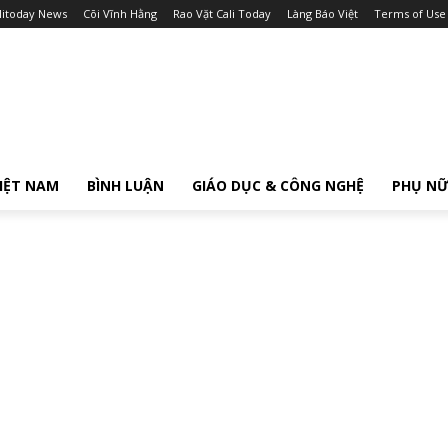
litoday News
Cõi Vĩnh Hằng
Rao Vặt Cali Today
Làng Báo Việt
Terms of Use
IỆT NAM
BÌNH LUẬN
GIÁO DỤC & CÔNG NGHỆ
PHỤ N