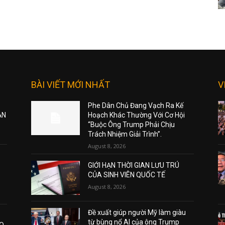
BÀI VIẾT MỚI NHẤT
V
Phe Dân Chủ Đang Vạch Ra Kế
ẠN
Hoạch Khác Thường Với Cơ Hội
“Buộc Ông Trump Phải Chịu
Trách Nhiệm Giải Trình”.
August 8, 2026
GIỚI HẠN THỜI GIAN LƯU TRÚ
CỦA SINH VIÊN QUỐC TẾ
August 8, 2026
Đề xuất giúp người Mỹ làm giàu
từ bùng nổ AI của ông Trump