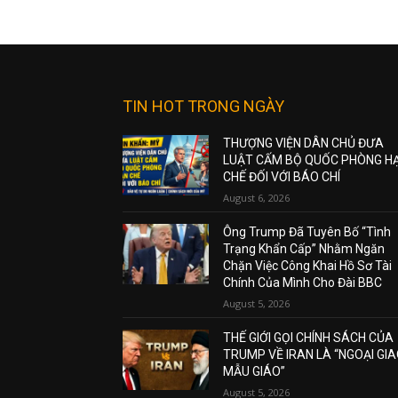
TIN HOT TRONG NGÀY
THƯỢNG VIỆN DÂN CHỦ ĐƯA
LUẬT CẤM BỘ QUỐC PHÒNG H
CHẾ ĐỐI VỚI BÁO CHÍ
August 6, 2026
Ông Trump Đã Tuyên Bố “Tình
Trạng Khẩn Cấp” Nhằm Ngăn
Chặn Việc Công Khai Hồ Sơ Tài
Chính Của Mình Cho Đài BBC
August 5, 2026
THẾ GIỚI GỌI CHÍNH SÁCH CỦA
TRUMP VỀ IRAN LÀ “NGOẠI GI
MẪU GIÁO”
August 5, 2026