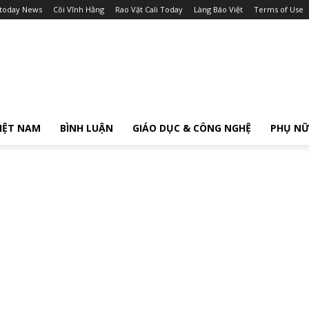
itoday News
Cõi Vĩnh Hằng
Rao Vặt Cali Today
Làng Báo Việt
Terms of Use
IỆT NAM
BÌNH LUẬN
GIÁO DỤC & CÔNG NGHỆ
PHỤ N