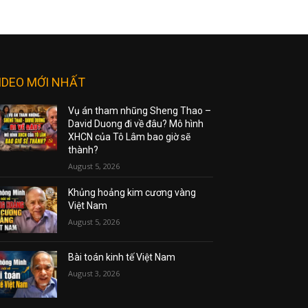
IDEO MỚI NHẤT
Vụ án tham nhũng Sheng Thao –
David Duong đi về đâu? Mô hình
XHCN của Tô Lâm bao giờ sẽ
thành?
August 5, 2026
Khủng hoảng kim cương vàng
Việt Nam
August 5, 2026
Bài toán kinh tế Việt Nam
August 3, 2026