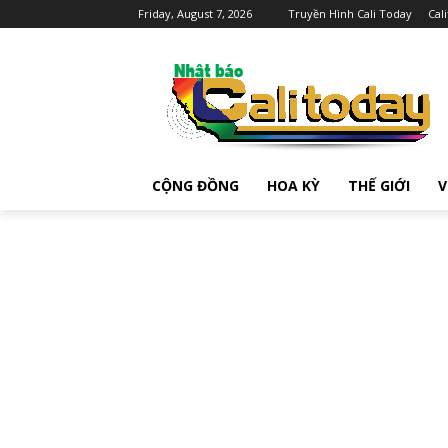
Friday, August 7, 2026
Truyền Hình Cali Today
Cal
CỘNG ĐỒNG
HOA KỲ
THẾ GIỚI
V