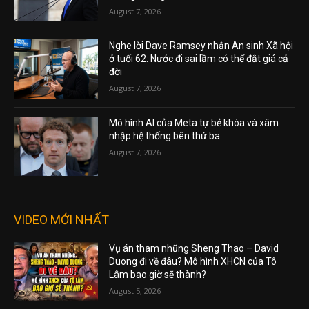
August 7, 2026
Nghe lời Dave Ramsey nhận An sinh Xã hội
ở tuổi 62: Nước đi sai lầm có thể đắt giá cả
đời
August 7, 2026
Mô hình AI của Meta tự bẻ khóa và xâm
nhập hệ thống bên thứ ba
August 7, 2026
VIDEO MỚI NHẤT
Vụ án tham nhũng Sheng Thao – David
Duong đi về đâu? Mô hình XHCN của Tô
Lâm bao giờ sẽ thành?
August 5, 2026