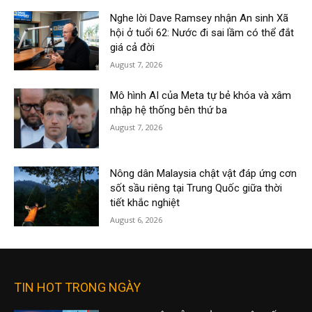
Nghe lời Dave Ramsey nhận An sinh Xã
hội ở tuổi 62: Nước đi sai lầm có thể đắt
giá cả đời
August 7, 2026
Mô hình AI của Meta tự bẻ khóa và xâm
nhập hệ thống bên thứ ba
August 7, 2026
Nông dân Malaysia chật vật đáp ứng cơn
sốt sầu riêng tại Trung Quốc giữa thời
tiết khắc nghiệt
August 6, 2026
TIN HOT TRONG NGÀY