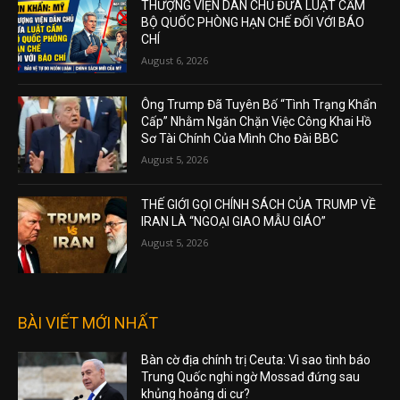
THƯỢNG VIỆN DÂN CHỦ ĐƯA LUẬT CẤM
BỘ QUỐC PHÒNG HẠN CHẾ ĐỐI VỚI BÁO
CHÍ
August 6, 2026
Ông Trump Đã Tuyên Bố “Tình Trạng Khẩn
Cấp” Nhằm Ngăn Chặn Việc Công Khai Hồ
Sơ Tài Chính Của Mình Cho Đài BBC
August 5, 2026
THẾ GIỚI GỌI CHÍNH SÁCH CỦA TRUMP VỀ
IRAN LÀ “NGOẠI GIAO MẪU GIÁO”
August 5, 2026
BÀI VIẾT MỚI NHẤT
Bàn cờ địa chính trị Ceuta: Vì sao tình báo
Trung Quốc nghi ngờ Mossad đứng sau
khủng hoảng di cư?