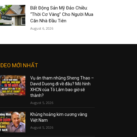
Bất Động Sản Mỹ Đảo Chiều:
“Thời Cơ Vàng” Cho Người Mua
Căn Nhà Đầu Tiên
August 6, 2026
IDEO MỚI NHẤT
Vụ án tham nhũng Sheng Thao –
David Duong đi về đâu? Mô hình
XHCN của Tô Lâm bao giờ sẽ
thành?
August 5, 2026
Khủng hoảng kim cương vàng
Việt Nam
August 5, 2026