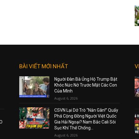
BÀI VIẾT MỚI NHẤT
V
Người Đàn Bà Ủng Hộ Trump Bật
Khóc Nức Nở Trước Mặt Các Con
Của Mình
August 6, 2026
CSVN Lại Dở Trò “Nắn Gân!” Quấy
Phá Cộng Đồng Người Việt Quốc
AO
Gia Hải Ngoại? Nam Bắc Cali Sôi
Sục Khí Thế Chống...
August 6, 2026