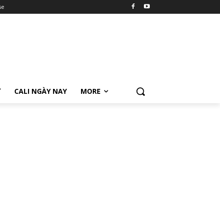
se
Ữ
CALI NGÀY NAY
MORE