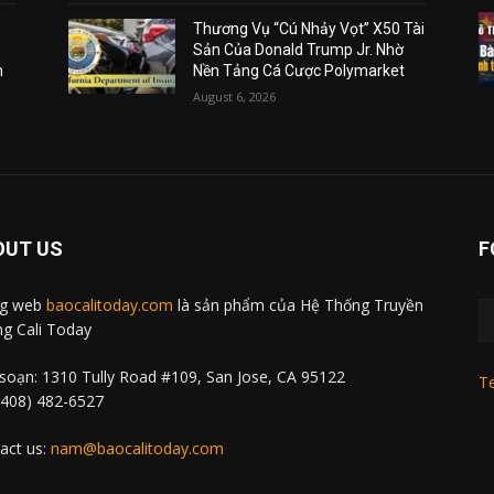
Thương Vụ “Cú Nhảy Vọt” X50 Tài
Sản Của Donald Trump Jr. Nhờ
m
Nền Tảng Cá Cược Polymarket
August 6, 2026
OUT US
F
ng web
baocalitoday.com
là sản phẩm của Hệ Thống Truyền
g Cali Today
soạn: 1310 Tully Road #109, San Jose, CA 95122
Te
 (408) 482-6527
act us:
nam@baocalitoday.com