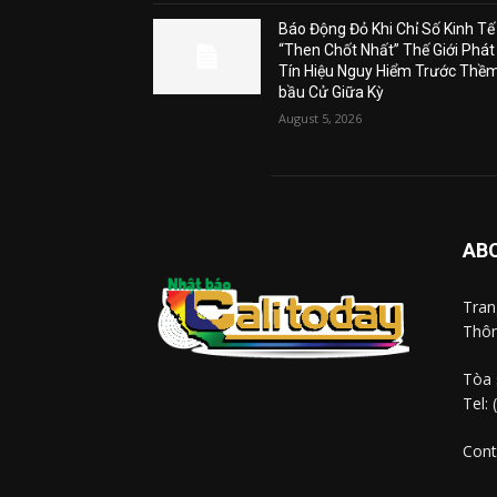
Báo Động Đỏ Khi Chỉ Số Kinh Tế
“Then Chốt Nhất” Thế Giới Phát
Tín Hiệu Nguy Hiểm Trước Thề
bầu Cử Giữa Kỳ
August 5, 2026
AB
Tra
Thôn
Tòa 
Tel:
Cont