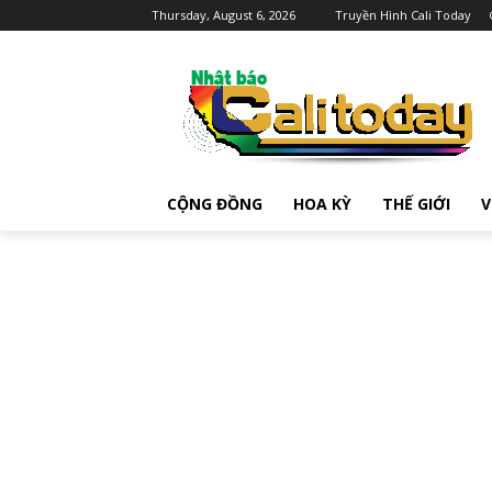
Thursday, August 6, 2026
Truyền Hình Cali Today
CỘNG ĐỒNG
HOA KỲ
THẾ GIỚI
V