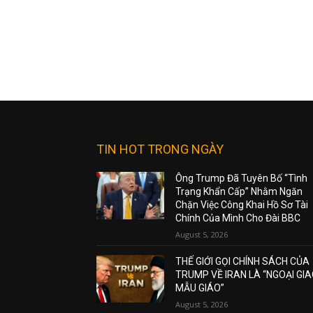
TIN HOT TRONG NGÀY
Ông Trump Đã Tuyên Bố “Tình
Trạng Khẩn Cấp” Nhằm Ngăn
Chặn Việc Công Khai Hồ Sơ Tài
Chính Của Mình Cho Đài BBC
August 5, 2026
THẾ GIỚI GỌI CHÍNH SÁCH CỦA
TRUMP VỀ IRAN LÀ “NGOẠI GI
MẪU GIÁO”
August 5, 2026