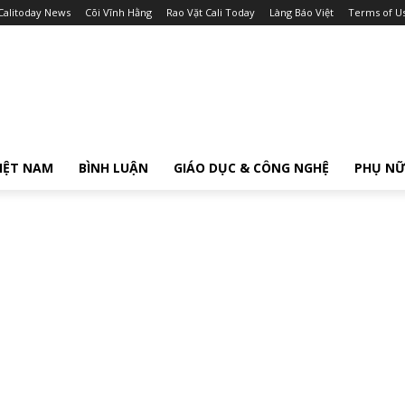
Calitoday News
Cõi Vĩnh Hằng
Rao Vặt Cali Today
Làng Báo Việt
Terms of U
IỆT NAM
BÌNH LUẬN
GIÁO DỤC & CÔNG NGHỆ
PHỤ N