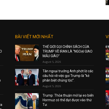
BÀI VIẾT MỚI NHẤT
V
THẾ GIỚI GỌI CHÍNH SÁCH CỦA
AO
TRUMP VỀ IRAN LÀ “NGOẠI GIAO
MẪU GIÁO”
August 5, 2026
Tân ngoại trưởng Anh phớt lờ các
câu hỏi về việc gọi Trump là “kẻ
m
phân biệt chủng tộc”.
August 5, 2026
Trump: Thỏa thuận mở lại eo biển
Hormuz có thể đạt được vào thứ
ửa
Tư.