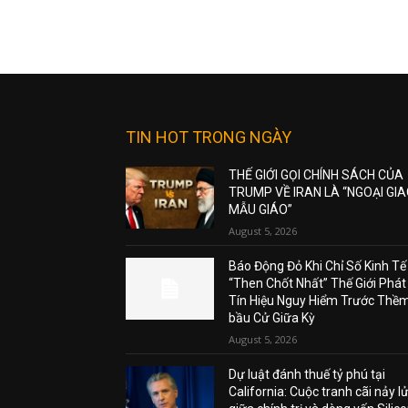
TIN HOT TRONG NGÀY
THẾ GIỚI GỌI CHÍNH SÁCH CỦA
TRUMP VỀ IRAN LÀ “NGOẠI GI
MẪU GIÁO”
August 5, 2026
Báo Động Đỏ Khi Chỉ Số Kinh Tế
“Then Chốt Nhất” Thế Giới Phát
Tín Hiệu Nguy Hiểm Trước Thề
bầu Cử Giữa Kỳ
August 5, 2026
Dự luật đánh thuế tỷ phú tại
California: Cuộc tranh cãi nảy l