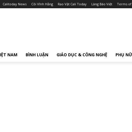
Calitoday News
Cõi Vĩnh Hằng
Rao Vặt Cali Today
Làng Báo Việt
Terms of
IỆT NAM
BÌNH LUẬN
GIÁO DỤC & CÔNG NGHỆ
PHỤ N