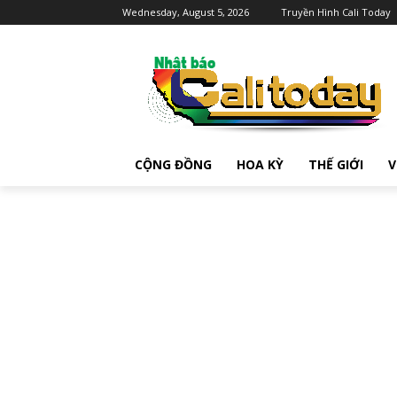
Wednesday, August 5, 2026
Truyền Hình Cali Today
CỘNG ĐỒNG
HOA KỲ
THẾ GIỚI
V