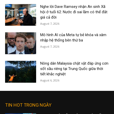
Nghe lời Dave Ramsey nhận An sinh Xã
hội ở tuổi 62: Nước đi sai lầm có thể đắt
giá cả đời
August 7, 2026
Mô hình AI của Meta tự bẻ khóa và xâm
nhập hệ thống bên thứ ba
August 7, 2026
Nông dân Malaysia chật vật đáp ứng cơn
sốt sầu riêng tại Trung Quốc giữa thời
tiết khắc nghiệt
August 6, 2026
TIN HOT TRONG NGÀY