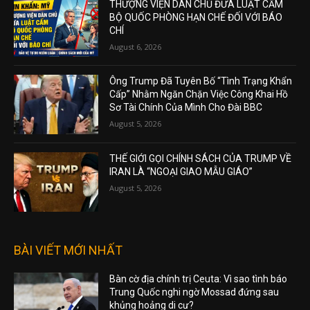
THƯỢNG VIỆN DÂN CHỦ ĐƯA LUẬT CẤM
BỘ QUỐC PHÒNG HẠN CHẾ ĐỐI VỚI BÁO
CHÍ
August 6, 2026
Ông Trump Đã Tuyên Bố “Tình Trạng Khẩn
Cấp” Nhằm Ngăn Chặn Việc Công Khai Hồ
Sơ Tài Chính Của Mình Cho Đài BBC
August 5, 2026
THẾ GIỚI GỌI CHÍNH SÁCH CỦA TRUMP VỀ
IRAN LÀ “NGOẠI GIAO MẪU GIÁO”
August 5, 2026
BÀI VIẾT MỚI NHẤT
Bàn cờ địa chính trị Ceuta: Vì sao tình báo
Trung Quốc nghi ngờ Mossad đứng sau
khủng hoảng di cư?