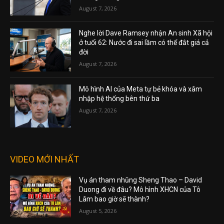
August 7, 2026
Nghe lời Dave Ramsey nhận An sinh Xã hội
ở tuổi 62: Nước đi sai lầm có thể đắt giá cả
đời
August 7, 2026
Mô hình AI của Meta tự bẻ khóa và xâm
nhập hệ thống bên thứ ba
August 7, 2026
VIDEO MỚI NHẤT
Vụ án tham nhũng Sheng Thao – David
Duong đi về đâu? Mô hình XHCN của Tô
Lâm bao giờ sẽ thành?
August 5, 2026