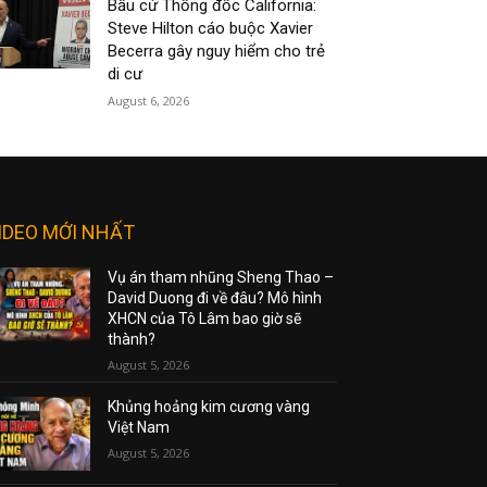
Bầu cử Thống đốc California:
Steve Hilton cáo buộc Xavier
Becerra gây nguy hiểm cho trẻ
di cư
August 6, 2026
IDEO MỚI NHẤT
Vụ án tham nhũng Sheng Thao –
David Duong đi về đâu? Mô hình
XHCN của Tô Lâm bao giờ sẽ
thành?
August 5, 2026
Khủng hoảng kim cương vàng
Việt Nam
August 5, 2026