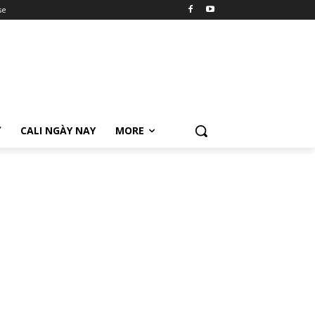
se
Ữ
CALI NGÀY NAY
MORE