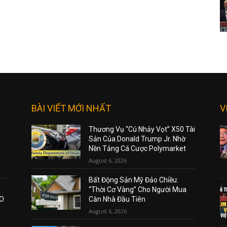
BÀI VIẾT MỚI NHẤT
V
Thương Vụ “Cú Nhảy Vọt” X50 Tài
Sản Của Donald Trump Jr. Nhờ
Nền Tảng Cá Cược Polymarket
August 6, 2026
Bất Động Sản Mỹ Đảo Chiều:
“Thời Cơ Vàng” Cho Người Mua
AO
Căn Nhà Đầu Tiên
August 6, 2026