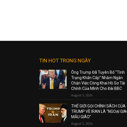
TIN HOT TRONG NGÀY
Ông Trump Đã Tuyên Bố “Tình
Trạng Khẩn Cấp” Nhằm Ngăn
Chặn Việc Công Khai Hồ Sơ Tài
Chính Của Mình Cho Đài BBC
August 5, 2026
THẾ GIỚI GỌI CHÍNH SÁCH CỦA
TRUMP VỀ IRAN LÀ “NGOẠI GI
MẪU GIÁO”
August 5, 2026