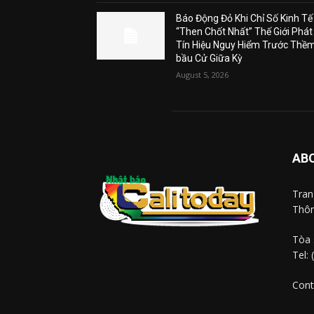
Báo Động Đỏ Khi Chỉ Số Kinh Tế
“Then Chốt Nhất” Thế Giới Phát
Tín Hiệu Nguy Hiểm Trước Thề
bầu Cử Giữa Kỳ
August 5, 2026
AB
Tra
Thôn
Tòa 
Tel:
Cont