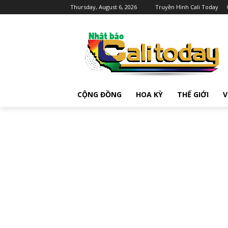
Thursday, August 6, 2026
Truyền Hình Cali Today
CỘNG ĐỒNG
HOA KỲ
THẾ GIỚI
V