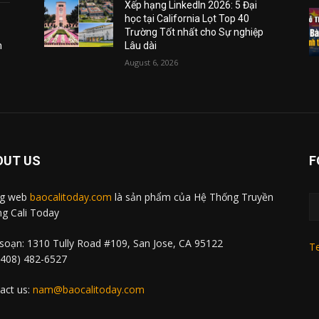
Xếp hạng LinkedIn 2026: 5 Đại
học tại California Lọt Top 40
Trường Tốt nhất cho Sự nghiệp
m
Lâu dài
August 6, 2026
OUT US
F
ng web
baocalitoday.com
là sản phẩm của Hệ Thống Truyền
g Cali Today
soạn: 1310 Tully Road #109, San Jose, CA 95122
Te
 (408) 482-6527
act us:
nam@baocalitoday.com