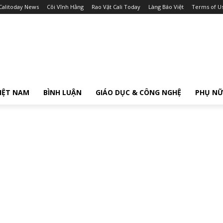
Calitoday News
Cõi Vĩnh Hằng
Rao Vặt Cali Today
Làng Báo Việt
Terms of U
IỆT NAM
BÌNH LUẬN
GIÁO DỤC & CÔNG NGHỆ
PHỤ N