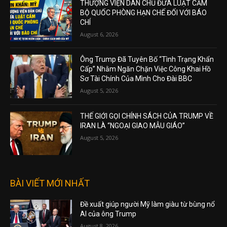
THƯỢNG VIỆN DÂN CHỦ ĐƯA LUẬT CẤM
BỘ QUỐC PHÒNG HẠN CHẾ ĐỐI VỚI BÁO
CHÍ
August 6, 2026
Ông Trump Đã Tuyên Bố “Tình Trạng Khẩn
Cấp” Nhằm Ngăn Chặn Việc Công Khai Hồ
Sơ Tài Chính Của Mình Cho Đài BBC
August 5, 2026
THẾ GIỚI GỌI CHÍNH SÁCH CỦA TRUMP VỀ
IRAN LÀ “NGOẠI GIAO MẪU GIÁO”
August 5, 2026
BÀI VIẾT MỚI NHẤT
Đề xuất giúp người Mỹ làm giàu từ bùng nổ
AI của ông Trump
August 8, 2026