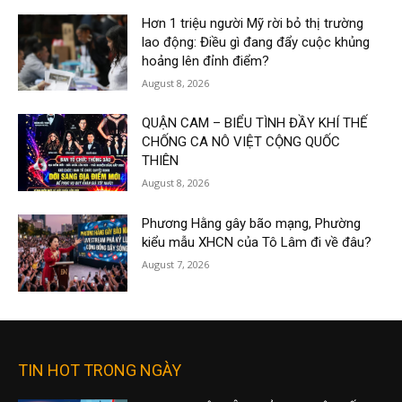
Hơn 1 triệu người Mỹ rời bỏ thị trường
lao động: Điều gì đang đẩy cuộc khủng
hoảng lên đỉnh điểm?
August 8, 2026
QUẬN CAM – BIỂU TÌNH ĐẦY KHÍ THẾ
CHỐNG CA NÔ VIỆT CỘNG QUỐC
THIÊN
August 8, 2026
Phương Hằng gây bão mạng, Phường
kiểu mẫu XHCN của Tô Lâm đi về đâu?
August 7, 2026
TIN HOT TRONG NGÀY