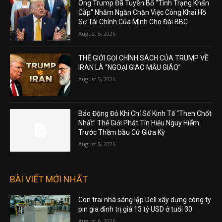
Ông Trump Đã Tuyên Bố “Tình Trạng Khẩn
Cấp” Nhằm Ngăn Chặn Việc Công Khai Hồ
Sơ Tài Chính Của Mình Cho Đài BBC
August 5, 2026
THẾ GIỚI GỌI CHÍNH SÁCH CỦA TRUMP VỀ
IRAN LÀ “NGOẠI GIAO MẪU GIÁO”
August 5, 2026
Báo Động Đỏ Khi Chỉ Số Kinh Tế “Then Chốt
Nhất” Thế Giới Phát Tín Hiệu Nguy Hiểm
Trước Thềm bầu Cử Giữa Kỳ
August 5, 2026
BÀI VIẾT MỚI NHẤT
Con trai nhà sáng lập Dell xây dựng công ty
pin gia đình trị giá 13 tỷ USD ở tuổi 30
August 6, 2026