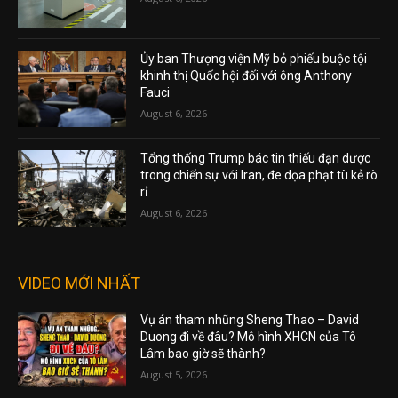
Ủy ban Thượng viện Mỹ bỏ phiếu buộc tội
khinh thị Quốc hội đối với ông Anthony
Fauci
August 6, 2026
Tổng thống Trump bác tin thiếu đạn dược
trong chiến sự với Iran, đe dọa phạt tù kẻ rò
rỉ
August 6, 2026
VIDEO MỚI NHẤT
Vụ án tham nhũng Sheng Thao – David
Duong đi về đâu? Mô hình XHCN của Tô
Lâm bao giờ sẽ thành?
August 5, 2026