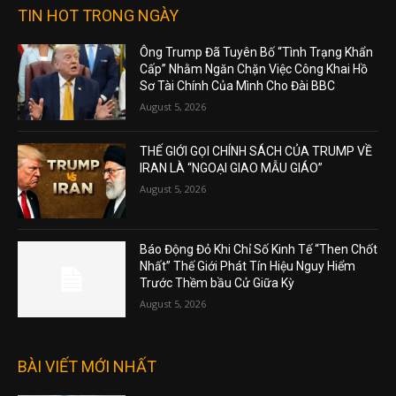
TIN HOT TRONG NGÀY
Ông Trump Đã Tuyên Bố “Tình Trạng Khẩn
Cấp” Nhằm Ngăn Chặn Việc Công Khai Hồ
Sơ Tài Chính Của Mình Cho Đài BBC
August 5, 2026
THẾ GIỚI GỌI CHÍNH SÁCH CỦA TRUMP VỀ
IRAN LÀ “NGOẠI GIAO MẪU GIÁO”
August 5, 2026
Báo Động Đỏ Khi Chỉ Số Kinh Tế “Then Chốt
Nhất” Thế Giới Phát Tín Hiệu Nguy Hiểm
Trước Thềm bầu Cử Giữa Kỳ
August 5, 2026
BÀI VIẾT MỚI NHẤT