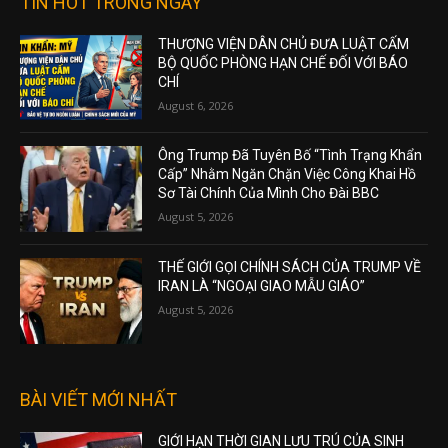
TIN HOT TRONG NGÀY
THƯỢNG VIỆN DÂN CHỦ ĐƯA LUẬT CẤM
BỘ QUỐC PHÒNG HẠN CHẾ ĐỐI VỚI BÁO
CHÍ
August 6, 2026
Ông Trump Đã Tuyên Bố “Tình Trạng Khẩn
Cấp” Nhằm Ngăn Chặn Việc Công Khai Hồ
Sơ Tài Chính Của Mình Cho Đài BBC
August 5, 2026
THẾ GIỚI GỌI CHÍNH SÁCH CỦA TRUMP VỀ
IRAN LÀ “NGOẠI GIAO MẪU GIÁO”
August 5, 2026
BÀI VIẾT MỚI NHẤT
GIỚI HẠN THỜI GIAN LƯU TRÚ CỦA SINH