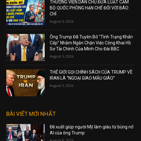
THƯỢNG VIỆN DÂN CHỦ ĐƯA LUẬT CẤM
BỘ QUỐC PHÒNG HẠN CHẾ ĐỐI VỚI BÁO
CHÍ
August 6, 2026
Ông Trump Đã Tuyên Bố “Tình Trạng Khẩn
Cấp” Nhằm Ngăn Chặn Việc Công Khai Hồ
Sơ Tài Chính Của Mình Cho Đài BBC
August 5, 2026
THẾ GIỚI GỌI CHÍNH SÁCH CỦA TRUMP VỀ
IRAN LÀ “NGOẠI GIAO MẪU GIÁO”
August 5, 2026
BÀI VIẾT MỚI NHẤT
Đề xuất giúp người Mỹ làm giàu từ bùng nổ
AI của ông Trump
August 8, 2026