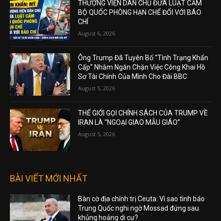
THƯỢNG VIỆN DÂN CHỦ ĐƯA LUẬT CẤM
BỘ QUỐC PHÒNG HẠN CHẾ ĐỐI VỚI BÁO
CHÍ
August 6, 2026
Ông Trump Đã Tuyên Bố “Tình Trạng Khẩn
Cấp” Nhằm Ngăn Chặn Việc Công Khai Hồ
Sơ Tài Chính Của Mình Cho Đài BBC
August 5, 2026
THẾ GIỚI GỌI CHÍNH SÁCH CỦA TRUMP VỀ
IRAN LÀ “NGOẠI GIAO MẪU GIÁO”
August 5, 2026
BÀI VIẾT MỚI NHẤT
Bàn cờ địa chính trị Ceuta: Vì sao tình báo
Trung Quốc nghi ngờ Mossad đứng sau
khủng hoảng di cư?