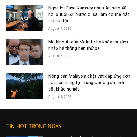
Nghe lời Dave Ramsey nhận An sinh Xã
hội ở tuổi 62: Nước đi sai lầm có thể đắt
giá cả đời
August 7, 2026
Mô hình AI của Meta tự bẻ khóa và xâm
nhập hệ thống bên thứ ba
August 7, 2026
Nông dân Malaysia chật vật đáp ứng cơn
sốt sầu riêng tại Trung Quốc giữa thời
tiết khắc nghiệt
August 6, 2026
TIN HOT TRONG NGÀY