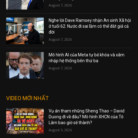
August 7, 2026
Nghe lời Dave Ramsey nhận An sinh Xã hội
ở tuổi 62: Nước đi sai lầm có thể đắt giá cả
đời
August 7, 2026
Mô hình AI của Meta tự bẻ khóa và xâm
nhập hệ thống bên thứ ba
August 7, 2026
VIDEO MỚI NHẤT
Vụ án tham nhũng Sheng Thao – David
Duong đi về đâu? Mô hình XHCN của Tô
Lâm bao giờ sẽ thành?
August 5, 2026