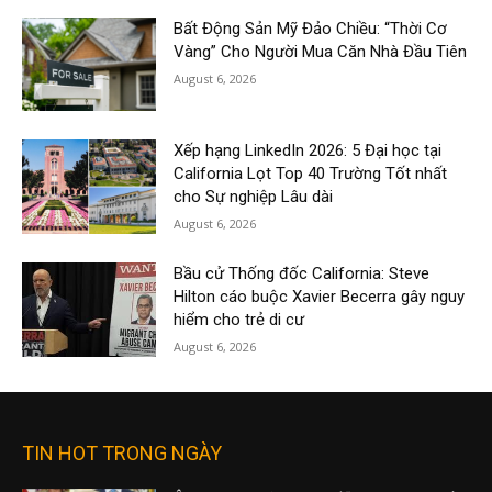
Bất Động Sản Mỹ Đảo Chiều: “Thời Cơ
Vàng” Cho Người Mua Căn Nhà Đầu Tiên
August 6, 2026
Xếp hạng LinkedIn 2026: 5 Đại học tại
California Lọt Top 40 Trường Tốt nhất
cho Sự nghiệp Lâu dài
August 6, 2026
Bầu cử Thống đốc California: Steve
Hilton cáo buộc Xavier Becerra gây nguy
hiểm cho trẻ di cư
August 6, 2026
TIN HOT TRONG NGÀY