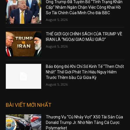
Ông Trump Đã Tuyên Bố “Tình Trạng Khẩn
Cấp” Nhằm Ngăn Chặn Việc Công Khai Hồ
Sơ Tài Chính Của Mình Cho Đài BBC
August 5, 2026
THẾ GIỚI GỌI CHÍNH SÁCH CỦA TRUMP VỀ
IRAN LÀ “NGOẠI GIAO MẪU GIÁO”
August 5, 2026
Báo Động Đỏ Khi Chỉ Số Kinh Tế “Then Chốt
Nhất” Thế Giới Phát Tín Hiệu Nguy Hiểm
Trước Thềm bầu Cử Giữa Kỳ
August 5, 2026
BÀI VIẾT MỚI NHẤT
Thương Vụ “Cú Nhảy Vọt” X50 Tài Sản Của
Donald Trump Jr. Nhờ Nền Tảng Cá Cược
Polymarket