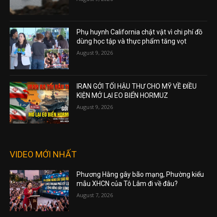
Phụ huynh California chật vật vì chi phí đồ
dùng học tập và thực phẩm tăng vọt
August 9, 2026
IRAN GỞI TỐI HẬU THƯ CHO MỸ VỀ ĐIỀU
KIỆN MỞ LẠI EO BIỂN HORMUZ
August 9, 2026
VIDEO MỚI NHẤT
Phương Hằng gây bão mạng, Phường kiểu
mẫu XHCN của Tô Lâm đi về đâu?
August 7, 2026