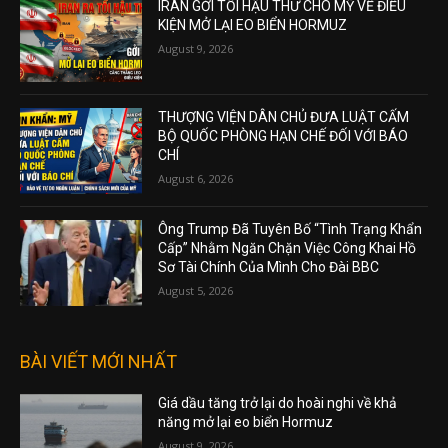
IRAN GỞI TỐI HẬU THƯ CHO MỸ VỀ ĐIỀU
KIỆN MỞ LẠI EO BIỂN HORMUZ
August 9, 2026
THƯỢNG VIỆN DÂN CHỦ ĐƯA LUẬT CẤM
BỘ QUỐC PHÒNG HẠN CHẾ ĐỐI VỚI BÁO
CHÍ
August 6, 2026
Ông Trump Đã Tuyên Bố “Tình Trạng Khẩn
Cấp” Nhằm Ngăn Chặn Việc Công Khai Hồ
Sơ Tài Chính Của Mình Cho Đài BBC
August 5, 2026
BÀI VIẾT MỚI NHẤT
Giá dầu tăng trở lại do hoài nghi về khả
năng mở lại eo biển Hormuz
August 9, 2026