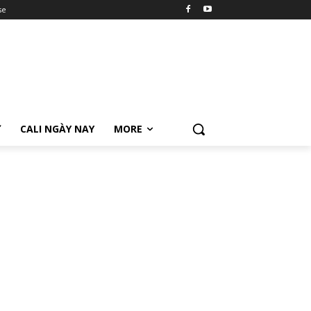
se
Ữ
CALI NGÀY NAY
MORE