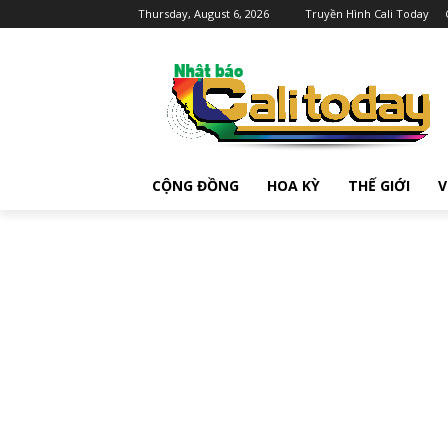
Thursday, August 6, 2026
Truyền Hình Cali Today
CỘNG ĐỒNG
HOA KỲ
THẾ GIỚI
V