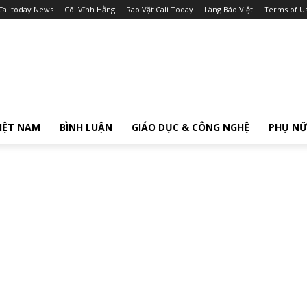
Calitoday News
Cõi Vĩnh Hằng
Rao Vặt Cali Today
Làng Báo Việt
Terms of U
IỆT NAM
BÌNH LUẬN
GIÁO DỤC & CÔNG NGHỆ
PHỤ N