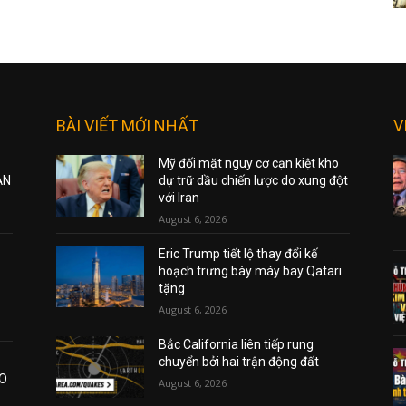
BÀI VIẾT MỚI NHẤT
V
Mỹ đối mặt nguy cơ cạn kiệt kho
ẠN
dự trữ dầu chiến lược do xung đột
với Iran
August 6, 2026
Eric Trump tiết lộ thay đổi kế
hoạch trưng bày máy bay Qatari
tặng
August 6, 2026
Bắc California liên tiếp rung
chuyển bởi hai trận động đất
AO
August 6, 2026