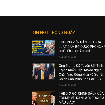
TIN HOT TRONG NGÀY
THƯỢNG VIỆN DÂN CHỦ ĐƯA
LUẬT CẤM BỘ QUỐC PHÒNG H
CHẾ ĐỐI VỚI BÁO CHÍ
August 6, 2026
Ông Trump Đã Tuyên Bố “Tình
Trạng Khẩn Cấp” Nhằm Ngăn
Chặn Việc Công Khai Hồ Sơ Tài
Chính Của Mình Cho Đài BBC
August 5, 2026
THẾ GIỚI GỌI CHÍNH SÁCH CỦA
TRUMP VỀ IRAN LÀ “NGOẠI GI
MẪU GIÁO”