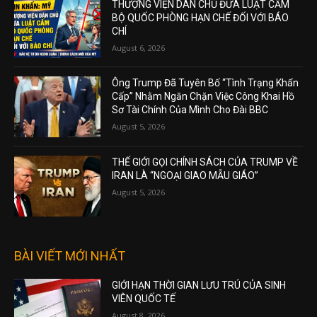
THƯỢNG VIỆN DÂN CHỦ ĐƯA LUẬT CẤM
BỘ QUỐC PHÒNG HẠN CHẾ ĐỐI VỚI BÁO
CHÍ
August 6, 2026
Ông Trump Đã Tuyên Bố “Tình Trạng Khẩn
Cấp” Nhằm Ngăn Chặn Việc Công Khai Hồ
Sơ Tài Chính Của Mình Cho Đài BBC
August 5, 2026
THẾ GIỚI GỌI CHÍNH SÁCH CỦA TRUMP VỀ
IRAN LÀ “NGOẠI GIAO MẪU GIÁO”
August 5, 2026
BÀI VIẾT MỚI NHẤT
GIỚI HẠN THỜI GIAN LƯU TRÚ CỦA SINH
VIÊN QUỐC TẾ
August 8, 2026