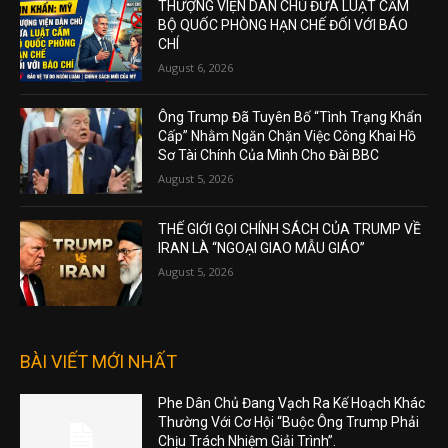
THƯỢNG VIỆN DÂN CHỦ ĐƯA LUẬT CẤM
BỘ QUỐC PHÒNG HẠN CHẾ ĐỐI VỚI BÁO
CHÍ
August 6, 2026
Ông Trump Đã Tuyên Bố “Tình Trạng Khẩn
Cấp” Nhằm Ngăn Chặn Việc Công Khai Hồ
Sơ Tài Chính Của Mình Cho Đài BBC
August 5, 2026
THẾ GIỚI GỌI CHÍNH SÁCH CỦA TRUMP VỀ
IRAN LÀ “NGOẠI GIAO MẪU GIÁO”
August 5, 2026
BÀI VIẾT MỚI NHẤT
Phe Dân Chủ Đang Vạch Ra Kế Hoạch Khác
Thường Với Cơ Hội “Buộc Ông Trump Phải
Chịu Trách Nhiệm Giải Trình”.