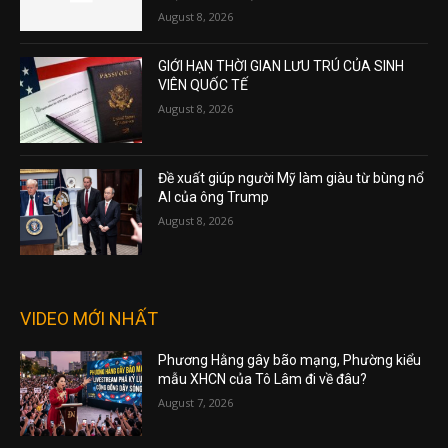
August 8, 2026
GIỚI HẠN THỜI GIAN LƯU TRÚ CỦA SINH
VIÊN QUỐC TẾ
August 8, 2026
Đề xuất giúp người Mỹ làm giàu từ bùng nổ
AI của ông Trump
August 8, 2026
VIDEO MỚI NHẤT
Phương Hằng gây bão mạng, Phường kiểu
mẫu XHCN của Tô Lâm đi về đâu?
August 7, 2026