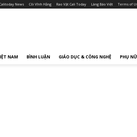
Calitoday News
Cõi Vĩnh Hằng
Rao Vặt Cali Today
Làng Báo Việt
Terms of U
IỆT NAM
BÌNH LUẬN
GIÁO DỤC & CÔNG NGHỆ
PHỤ N