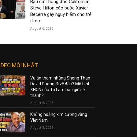
Bầu cử Thống đốc California:
Steve Hilton cáo buộc Xavier
Becerra gây nguy hiểm cho trẻ
di cư
August 6, 2026
IDEO MỚI NHẤT
Vụ án tham nhũng Sheng Thao –
David Duong đi về đâu? Mô hình
XHCN của Tô Lâm bao giờ sẽ
thành?
August 5, 2026
Khủng hoảng kim cương vàng
Việt Nam
August 5, 2026