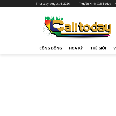
Thursday, August 6, 2026
Truyền Hình Cali Today
CỘNG ĐỒNG
HOA KỲ
THẾ GIỚI
V