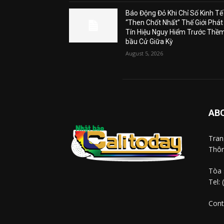
Báo Động Đỏ Khi Chỉ Số Kinh Tế
“Then Chốt Nhất” Thế Giới Phát
Tín Hiệu Nguy Hiểm Trước Thề
bầu Cử Giữa Kỳ
August 5, 2026
AB
Tra
Thôn
Tòa 
Tel:
Cont