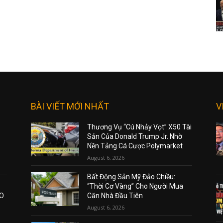
BÀI VIẾT MỚI NHẤT
V
Thương Vụ “Cú Nhảy Vọt” X50 Tài
Sản Của Donald Trump Jr. Nhờ
Nền Tảng Cá Cược Polymarket
August 6, 2026
Bất Động Sản Mỹ Đảo Chiều:
“Thời Cơ Vàng” Cho Người Mua
AO
Căn Nhà Đầu Tiên
August 6, 2026