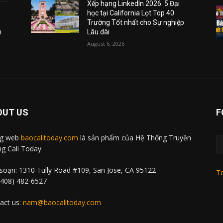
Xếp hạng LinkedIn 2026: 5 Đại
học tại California Lọt Top 40
Trường Tốt nhất cho Sự nghiệp
m
Lâu dài
August 6, 2026
OUT US
F
ng web
baocalitoday.com
là sản phẩm của Hệ Thống Truyền
g Cali Today
soạn: 1310 Tully Road #109, San Jose, CA 95122
Te
 (408) 482-6527
act us:
nam@baocalitoday.com