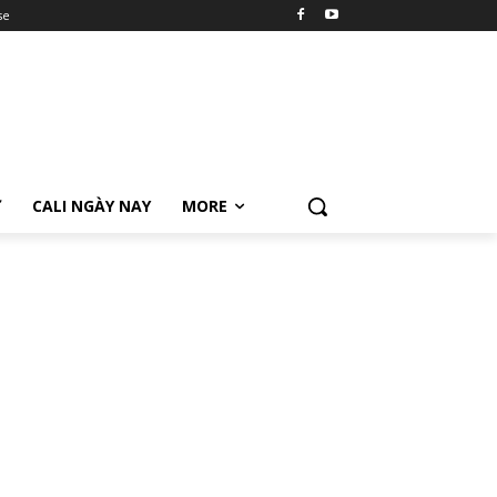
se
Ữ
CALI NGÀY NAY
MORE