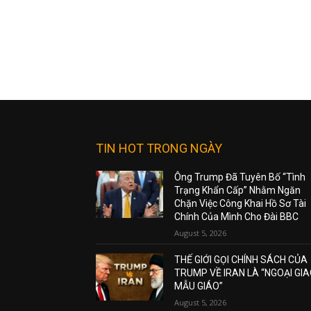
TIN HOT TRONG NGÀY
Ông Trump Đã Tuyên Bố “Tình
Trạng Khẩn Cấp” Nhằm Ngăn
Chặn Việc Công Khai Hồ Sơ Tài
Chính Của Mình Cho Đài BBC
August 5, 2026
THẾ GIỚI GỌI CHÍNH SÁCH CỦA
TRUMP VỀ IRAN LÀ “NGOẠI GI
MẪU GIÁO”
August 5, 2026