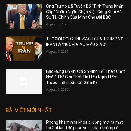
Ông Trump Đã Tuyên Bố “Tình Trạng Khẩn
Cấp” Nhằm Ngăn Chặn Việc Công Khai Hồ
Sơ Tài Chính Của Mình Cho Đài BBC
August 5, 2026
THẾ GIỚI GỌI CHÍNH SÁCH CỦA TRUMP VỀ
IRAN LÀ “NGOẠI GIAO MẪU GIÁO”
August 5, 2026
Báo Động Đỏ Khi Chỉ Số Kinh Tế “Then Chốt
Nhất” Thế Giới Phát Tín Hiệu Nguy Hiểm
Trước Thềm bầu Cử Giữa Kỳ
August 5, 2026
BÀI VIẾT MỚI NHẤT
Phòng khám nha khoa di động mới ra mắt
tại Oakland để phục vụ cư dân không có