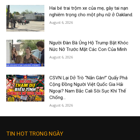
Hai bé trai trộm xe của mẹ, gây tai nạn
nghiêm trọng cho một phụ nữ ở Oakland.
August 6, 2026
Người Đàn Bà Ủng Hộ Trump Bật Khóc
Nức Nở Trước Mặt Các Con Của Mình
August 6, 2026
CSVN Lại Dở Trò “Nắn Gân!” Quấy Phá
Cộng Đồng Người Việt Quốc Gia Hải
Ngoại? Nam Bắc Cali Sôi Sục Khí Thế
Chống...
August 6, 2026
TIN HOT TRONG NGÀY