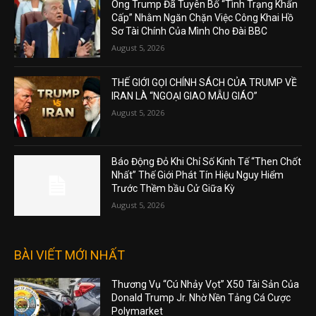
Ông Trump Đã Tuyên Bố “Tình Trạng Khẩn
Cấp” Nhằm Ngăn Chặn Việc Công Khai Hồ
Sơ Tài Chính Của Mình Cho Đài BBC
August 5, 2026
THẾ GIỚI GỌI CHÍNH SÁCH CỦA TRUMP VỀ
IRAN LÀ “NGOẠI GIAO MẪU GIÁO”
August 5, 2026
Báo Động Đỏ Khi Chỉ Số Kinh Tế “Then Chốt
Nhất” Thế Giới Phát Tín Hiệu Nguy Hiểm
Trước Thềm bầu Cử Giữa Kỳ
August 5, 2026
BÀI VIẾT MỚI NHẤT
Thương Vụ “Cú Nhảy Vọt” X50 Tài Sản Của
Donald Trump Jr. Nhờ Nền Tảng Cá Cược
Polymarket