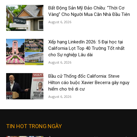
Bất Động Sản Mỹ Đảo Chiều: “Thời Cơ
Vàng” Cho Người Mua Căn Nhà Đầu Tiên
August 6, 2026
Xếp hạng LinkedIn 2026: 5 Đại học tại
California Lọt Top 40 Trường Tốt nhất
cho Sự nghiệp Lâu dài
August 6, 2026
Bầu cử Thống đốc California: Steve
Hilton cáo buộc Xavier Becerra gây nguy
hiểm cho trẻ di cư
August 6, 2026
TIN HOT TRONG NGÀY