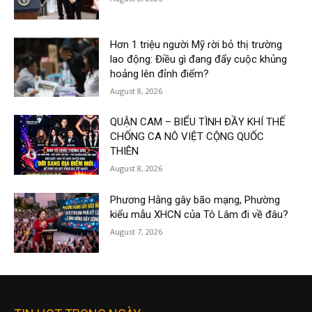
Hơn 1 triệu người Mỹ rời bỏ thị trường
lao động: Điều gì đang đẩy cuộc khủng
hoảng lên đỉnh điểm?
August 8, 2026
QUẬN CAM – BIỂU TÌNH ĐẦY KHÍ THẾ
CHỐNG CA NÔ VIỆT CỘNG QUỐC
THIÊN
August 8, 2026
Phương Hằng gây bão mạng, Phường
kiểu mẫu XHCN của Tô Lâm đi về đâu?
August 7, 2026