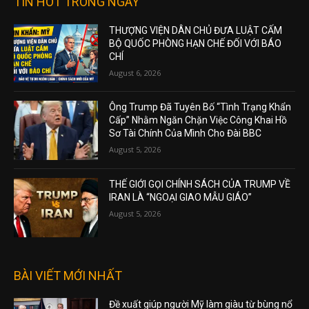
TIN HOT TRONG NGÀY
THƯỢNG VIỆN DÂN CHỦ ĐƯA LUẬT CẤM
BỘ QUỐC PHÒNG HẠN CHẾ ĐỐI VỚI BÁO
CHÍ
August 6, 2026
Ông Trump Đã Tuyên Bố “Tình Trạng Khẩn
Cấp” Nhằm Ngăn Chặn Việc Công Khai Hồ
Sơ Tài Chính Của Mình Cho Đài BBC
August 5, 2026
THẾ GIỚI GỌI CHÍNH SÁCH CỦA TRUMP VỀ
IRAN LÀ “NGOẠI GIAO MẪU GIÁO”
August 5, 2026
BÀI VIẾT MỚI NHẤT
Đề xuất giúp người Mỹ làm giàu từ bùng nổ