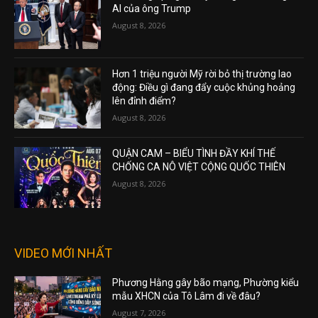
AI của ông Trump
August 8, 2026
Hơn 1 triệu người Mỹ rời bỏ thị trường lao
động: Điều gì đang đẩy cuộc khủng hoảng
lên đỉnh điểm?
August 8, 2026
QUẬN CAM – BIỂU TÌNH ĐẦY KHÍ THẾ
CHỐNG CA NÔ VIỆT CỘNG QUỐC THIÊN
August 8, 2026
VIDEO MỚI NHẤT
Phương Hằng gây bão mạng, Phường kiểu
mẫu XHCN của Tô Lâm đi về đâu?
August 7, 2026