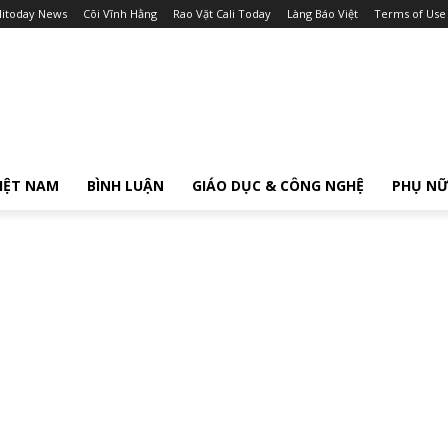
litoday News
Cõi Vĩnh Hằng
Rao Vặt Cali Today
Làng Báo Việt
Terms of Use
IỆT NAM
BÌNH LUẬN
GIÁO DỤC & CÔNG NGHỆ
PHỤ N