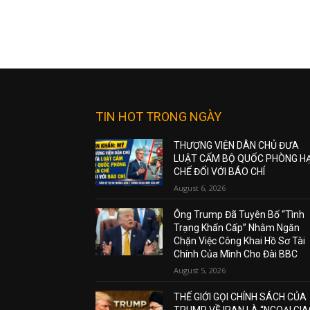
TIN HOT TRONG NGÀY
THƯỢNG VIỆN DÂN CHỦ ĐƯA
LUẬT CẤM BỘ QUỐC PHÒNG H
CHẾ ĐỐI VỚI BÁO CHÍ
August 6, 2026
Ông Trump Đã Tuyên Bố “Tình
Trạng Khẩn Cấp” Nhằm Ngăn
Chặn Việc Công Khai Hồ Sơ Tài
Chính Của Mình Cho Đài BBC
August 5, 2026
THẾ GIỚI GỌI CHÍNH SÁCH CỦA