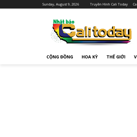
Sunday, August 9, 2026
Truyền Hình Cali Today
Ca
CỘNG ĐỒNG
HOA KỲ
THẾ GIỚI
V