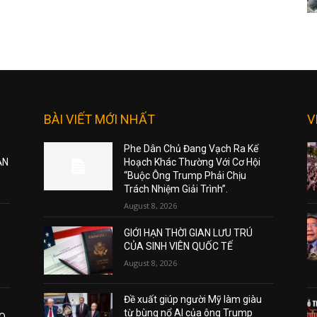
BÀI VIẾT MỚI NHẤT
V
Phe Dân Chủ Đang Vạch Ra Kế
ẠN
Hoạch Khác Thường Với Cơ Hội
“Buộc Ông Trump Phải Chịu
Trách Nhiệm Giải Trình”.
August 8, 2026
GIỚI HẠN THỜI GIAN LƯU TRÚ
CỦA SINH VIÊN QUỐC TẾ
August 8, 2026
Đề xuất giúp người Mỹ làm giàu
từ bùng nổ AI của ông Trump