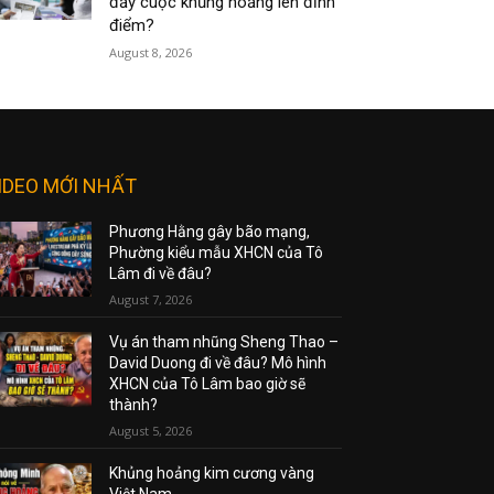
đẩy cuộc khủng hoảng lên đỉnh
điểm?
August 8, 2026
IDEO MỚI NHẤT
Phương Hằng gây bão mạng,
Phường kiểu mẫu XHCN của Tô
Lâm đi về đâu?
August 7, 2026
Vụ án tham nhũng Sheng Thao –
David Duong đi về đâu? Mô hình
XHCN của Tô Lâm bao giờ sẽ
thành?
August 5, 2026
Khủng hoảng kim cương vàng