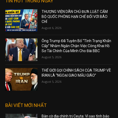
TIN HOT TRONG NGÀY
THƯỢNG VIỆN DÂN CHỦ ĐƯA LUẬT CẤM
BỘ QUỐC PHÒNG HẠN CHẾ ĐỐI VỚI BÁO
CHÍ
August 6, 2026
Ông Trump Đã Tuyên Bố “Tình Trạng Khẩn
Cấp” Nhằm Ngăn Chặn Việc Công Khai Hồ
Sơ Tài Chính Của Mình Cho Đài BBC
August 5, 2026
THẾ GIỚI GỌI CHÍNH SÁCH CỦA TRUMP VỀ
IRAN LÀ “NGOẠI GIAO MẪU GIÁO”
August 5, 2026
BÀI VIẾT MỚI NHẤT
Bàn cờ địa chính trị Ceuta: Vì sao tình báo