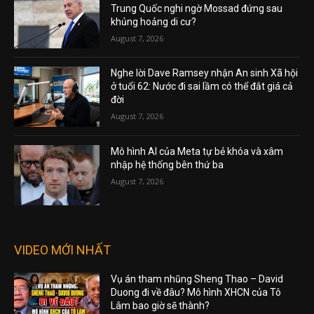
Trung Quốc nghi ngờ Mossad đứng sau
khủng hoảng di cư?
August 7, 2026
Nghe lời Dave Ramsey nhận An sinh Xã hội
ở tuổi 62: Nước đi sai lầm có thể đắt giá cả
đời
August 7, 2026
Mô hình AI của Meta tự bẻ khóa và xâm
nhập hệ thống bên thứ ba
August 7, 2026
VIDEO MỚI NHẤT
Vụ án tham nhũng Sheng Thao – David
Duong đi về đâu? Mô hình XHCN của Tô
Lâm bao giờ sẽ thành?