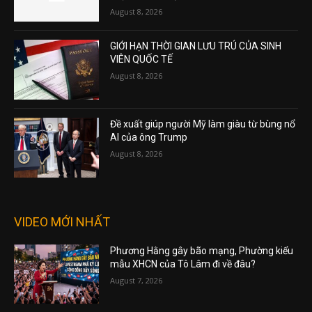
August 8, 2026
GIỚI HẠN THỜI GIAN LƯU TRÚ CỦA SINH
VIÊN QUỐC TẾ
August 8, 2026
Đề xuất giúp người Mỹ làm giàu từ bùng nổ
AI của ông Trump
August 8, 2026
VIDEO MỚI NHẤT
Phương Hằng gây bão mạng, Phường kiểu
mẫu XHCN của Tô Lâm đi về đâu?
August 7, 2026