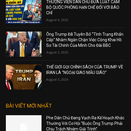
THƯỢNG VIỆN DÂN CHỦ ĐƯA LUẬT CẤM
BỘ QUỐC PHÒNG HẠN CHẾ ĐỐI VỚI BÁO
CHÍ
August 6, 2026
Ông Trump Đã Tuyên Bố “Tình Trạng Khẩn
Cấp” Nhằm Ngăn Chặn Việc Công Khai Hồ
Sơ Tài Chính Của Mình Cho Đài BBC
August 5, 2026
THẾ GIỚI GỌI CHÍNH SÁCH CỦA TRUMP VỀ
IRAN LÀ “NGOẠI GIAO MẪU GIÁO”
August 5, 2026
BÀI VIẾT MỚI NHẤT
Phe Dân Chủ Đang Vạch Ra Kế Hoạch Khác
Thường Với Cơ Hội “Buộc Ông Trump Phải
Chịu Trách Nhiệm Giải Trình”.