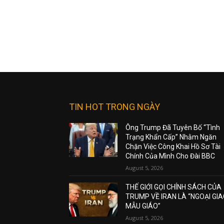
TIN HOT TRONG NGÀY
Ông Trump Đã Tuyên Bố “Tình
Trạng Khẩn Cấp” Nhằm Ngăn
Chặn Việc Công Khai Hồ Sơ Tài
Chính Của Mình Cho Đài BBC
August 5, 2026
THẾ GIỚI GỌI CHÍNH SÁCH CỦA
TRUMP VỀ IRAN LÀ “NGOẠI GI
MẪU GIÁO”
August 5, 2026