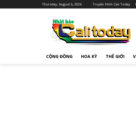
Thursday, August 6, 2026
Truyền Hình Cali Today
CỘNG ĐỒNG
HOA KỲ
THẾ GIỚI
V