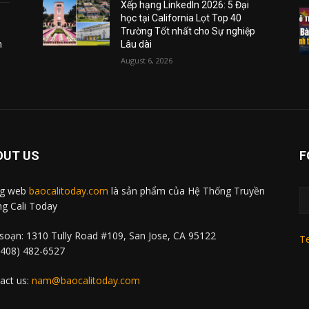
Xếp hạng LinkedIn 2026: 5 Đại
học tại California Lọt Top 40
Trường Tốt nhất cho Sự nghiệp
m
Lâu dài
August 6, 2026
OUT US
F
ng web
baocalitoday.com
là sản phẩm của Hệ Thống Truyền
g Cali Today
soạn: 1310 Tully Road #109, San Jose, CA 95122
Te
 (408) 482-6527
act us:
nam@baocalitoday.com