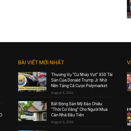
BÀI VIẾT MỚI NHẤT
V
Thương Vụ “Cú Nhảy Vọt” X50 Tài
Sản Của Donald Trump Jr. Nhờ
Nền Tảng Cá Cược Polymarket
August 6, 2026
Bất Động Sản Mỹ Đảo Chiều:
“Thời Cơ Vàng” Cho Người Mua
AO
Căn Nhà Đầu Tiên
August 6, 2026