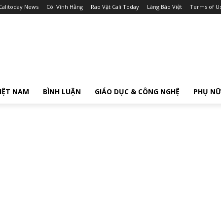
Calitoday News
Cõi Vĩnh Hằng
Rao Vặt Cali Today
Làng Báo Việt
Terms of U
IỆT NAM
BÌNH LUẬN
GIÁO DỤC & CÔNG NGHỆ
PHỤ N