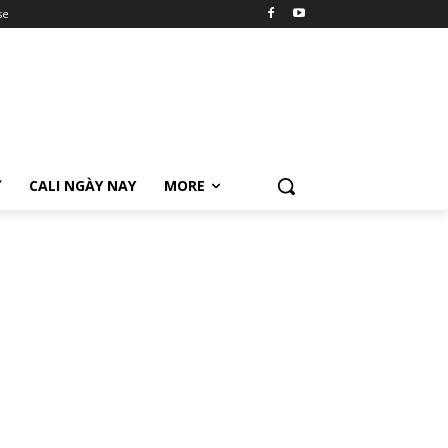
se
Ữ
CALI NGÀY NAY
MORE