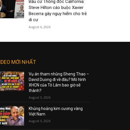
Bầu cử Thống đốc California:
Steve Hilton cáo buộc Xavier
Becerra gây nguy hiểm cho trẻ
di cư
August 6, 2026
IDEO MỚI NHẤT
Vụ án tham nhũng Sheng Thao –
David Duong đi về đâu? Mô hình
XHCN của Tô Lâm bao giờ sẽ
thành?
August 5, 2026
Khủng hoảng kim cương vàng
Việt Nam
August 5, 2026