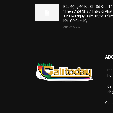
Báo Động Đỏ Khi Chỉ Số Kinh Tế
“Then Chốt Nhất” Thế Giới Phát
Tín Hiệu Nguy Hiểm Trước Thề
bầu Cử Giữa Kỳ
August 5, 2026
AB
Tra
Thôn
Tòa 
Tel:
Cont