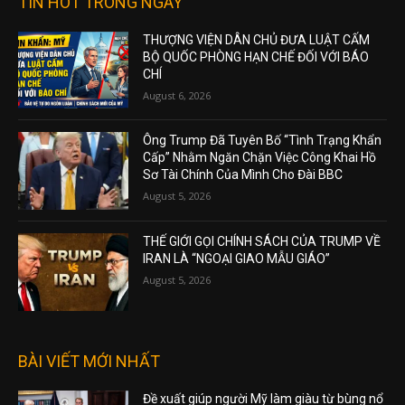
TIN HOT TRONG NGÀY
THƯỢNG VIỆN DÂN CHỦ ĐƯA LUẬT CẤM
BỘ QUỐC PHÒNG HẠN CHẾ ĐỐI VỚI BÁO
CHÍ
August 6, 2026
Ông Trump Đã Tuyên Bố “Tình Trạng Khẩn
Cấp” Nhằm Ngăn Chặn Việc Công Khai Hồ
Sơ Tài Chính Của Mình Cho Đài BBC
August 5, 2026
THẾ GIỚI GỌI CHÍNH SÁCH CỦA TRUMP VỀ
IRAN LÀ “NGOẠI GIAO MẪU GIÁO”
August 5, 2026
BÀI VIẾT MỚI NHẤT
Đề xuất giúp người Mỹ làm giàu từ bùng nổ