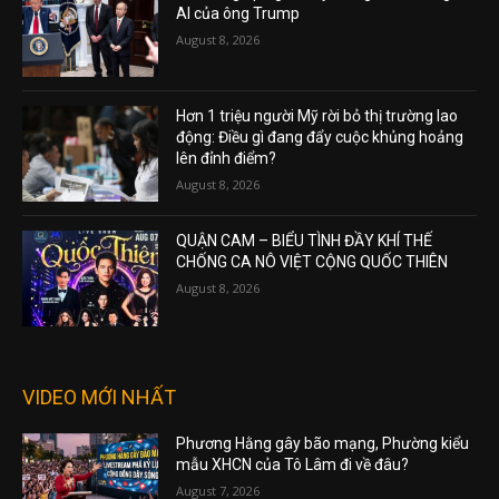
AI của ông Trump
August 8, 2026
Hơn 1 triệu người Mỹ rời bỏ thị trường lao
động: Điều gì đang đẩy cuộc khủng hoảng
lên đỉnh điểm?
August 8, 2026
QUẬN CAM – BIỂU TÌNH ĐẦY KHÍ THẾ
CHỐNG CA NÔ VIỆT CỘNG QUỐC THIÊN
August 8, 2026
VIDEO MỚI NHẤT
Phương Hằng gây bão mạng, Phường kiểu
mẫu XHCN của Tô Lâm đi về đâu?
August 7, 2026