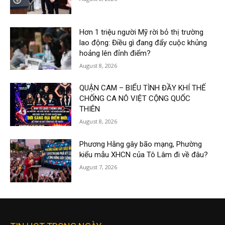
Hơn 1 triệu người Mỹ rời bỏ thị trường
lao động: Điều gì đang đẩy cuộc khủng
hoảng lên đỉnh điểm?
August 8, 2026
QUẬN CAM – BIỂU TÌNH ĐẦY KHÍ THẾ
CHỐNG CA NÔ VIỆT CỘNG QUỐC
THIÊN
August 8, 2026
Phương Hằng gây bão mạng, Phường
kiểu mẫu XHCN của Tô Lâm đi về đâu?
August 7, 2026