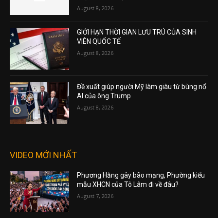
August 8, 2026
GIỚI HẠN THỜI GIAN LƯU TRÚ CỦA SINH
VIÊN QUỐC TẾ
August 8, 2026
Đề xuất giúp người Mỹ làm giàu từ bùng nổ
AI của ông Trump
August 8, 2026
VIDEO MỚI NHẤT
Phương Hằng gây bão mạng, Phường kiểu
mẫu XHCN của Tô Lâm đi về đâu?
August 7, 2026