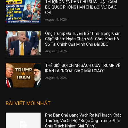
THƯỢNG VIỆN DÂN CHỦ ĐƯA LUẬT CẤM
BỘ QUỐC PHÒNG HẠN CHẾ ĐỐI VỚI BÁO
CHÍ
August 6, 2026
Ông Trump Đã Tuyên Bố “Tình Trạng Khẩn
Cấp” Nhằm Ngăn Chặn Việc Công Khai Hồ
Sơ Tài Chính Của Mình Cho Đài BBC
August 5, 2026
THẾ GIỚI GỌI CHÍNH SÁCH CỦA TRUMP VỀ
IRAN LÀ “NGOẠI GIAO MẪU GIÁO”
August 5, 2026
BÀI VIẾT MỚI NHẤT
Phe Dân Chủ Đang Vạch Ra Kế Hoạch Khác
Thường Với Cơ Hội “Buộc Ông Trump Phải
Chịu Trách Nhiệm Giải Trình”.