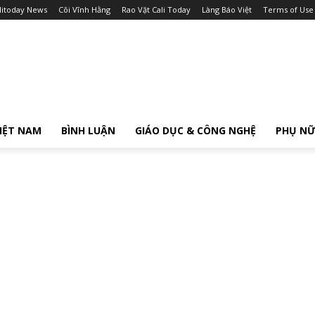
litoday News
Cõi Vĩnh Hằng
Rao Vặt Cali Today
Làng Báo Việt
Terms of Use
IỆT NAM
BÌNH LUẬN
GIÁO DỤC & CÔNG NGHỆ
PHỤ N