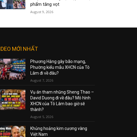
phẩm tăng vọt
August 9, 2026
IDEO MỚI NHẤT
Phương Hằng gây bão mạng,
Phường kiểu mẫu XHCN của Tô
Lâm đi về đâu?
August 7, 2026
Vụ án tham nhũng Sheng Thao –
David Duong đi về đâu? Mô hình
XHCN của Tô Lâm bao giờ sẽ
thành?
August 5, 2026
Khủng hoảng kim cương vàng
Việt Nam