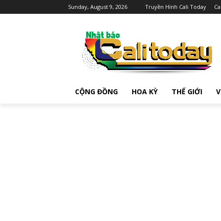
Sunday, August 9, 2026
Truyền Hình Cali Today
Ca
CỘNG ĐỒNG
HOA KỲ
THẾ GIỚI
V