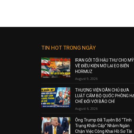
TIN HOT TRONG NGÀY
IRAN GỞI TỐI HẬU THƯ CHO MỸ
VỀ ĐIỀU KIỆN MỞ LẠI EO BIỂN
HORMUZ
August 9, 2026
THƯỢNG VIỆN DÂN CHỦ ĐƯA
LUẬT CẤM BỘ QUỐC PHÒNG H
CHẾ ĐỐI VỚI BÁO CHÍ
August 6, 2026
Ông Trump Đã Tuyên Bố “Tình
Trạng Khẩn Cấp” Nhằm Ngăn
Chặn Việc Công Khai Hồ Sơ Tài