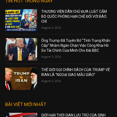
TIN HOT TRONG NGÀY
THƯỢNG VIỆN DÂN CHỦ ĐƯA LUẬT CẤM
BỘ QUỐC PHÒNG HẠN CHẾ ĐỐI VỚI BÁO
CHÍ
August 6, 2026
Ông Trump Đã Tuyên Bố “Tình Trạng Khẩn
Cấp” Nhằm Ngăn Chặn Việc Công Khai Hồ
Sơ Tài Chính Của Mình Cho Đài BBC
August 5, 2026
THẾ GIỚI GỌI CHÍNH SÁCH CỦA TRUMP VỀ
IRAN LÀ “NGOẠI GIAO MẪU GIÁO”
August 5, 2026
BÀI VIẾT MỚI NHẤT
GIỚI HẠN THỜI GIAN LƯU TRÚ CỦA SINH