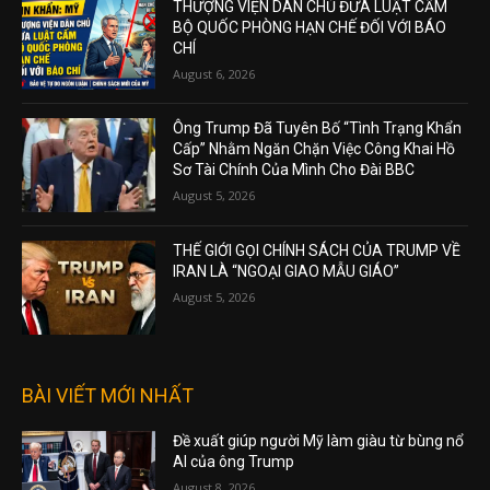
THƯỢNG VIỆN DÂN CHỦ ĐƯA LUẬT CẤM
BỘ QUỐC PHÒNG HẠN CHẾ ĐỐI VỚI BÁO
CHÍ
August 6, 2026
Ông Trump Đã Tuyên Bố “Tình Trạng Khẩn
Cấp” Nhằm Ngăn Chặn Việc Công Khai Hồ
Sơ Tài Chính Của Mình Cho Đài BBC
August 5, 2026
THẾ GIỚI GỌI CHÍNH SÁCH CỦA TRUMP VỀ
IRAN LÀ “NGOẠI GIAO MẪU GIÁO”
August 5, 2026
BÀI VIẾT MỚI NHẤT
Đề xuất giúp người Mỹ làm giàu từ bùng nổ
AI của ông Trump
August 8, 2026