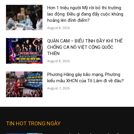
Hơn 1 triệu người Mỹ rời bỏ thị trường
lao động: Điều gì đang đẩy cuộc khủng
hoảng lên đỉnh điểm?
August 8, 2026
QUẬN CAM – BIỂU TÌNH ĐẦY KHÍ THẾ
CHỐNG CA NÔ VIỆT CỘNG QUỐC
THIÊN
August 8, 2026
Phương Hằng gây bão mạng, Phường
kiểu mẫu XHCN của Tô Lâm đi về đâu?
August 7, 2026
TIN HOT TRONG NGÀY