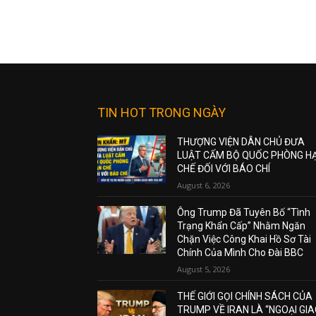
TIN HOT TRONG NGÀY
THƯỢNG VIỆN DÂN CHỦ ĐƯA
LUẬT CẤM BỘ QUỐC PHÒNG H
CHẾ ĐỐI VỚI BÁO CHÍ
August 6, 2026
Ông Trump Đã Tuyên Bố “Tình
Trạng Khẩn Cấp” Nhằm Ngăn
Chặn Việc Công Khai Hồ Sơ Tài
Chính Của Mình Cho Đài BBC
August 5, 2026
THẾ GIỚI GỌI CHÍNH SÁCH CỦA
TRUMP VỀ IRAN LÀ “NGOẠI GI