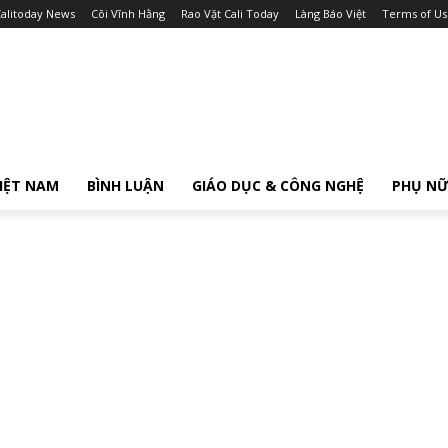
alitoday News
Cõi Vĩnh Hằng
Rao Vặt Cali Today
Làng Báo Việt
Terms of Us
IỆT NAM
BÌNH LUẬN
GIÁO DỤC & CÔNG NGHỆ
PHỤ N