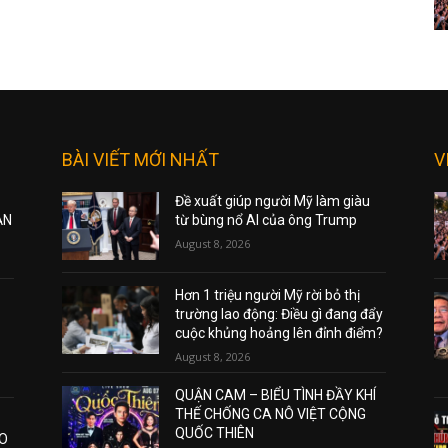
BÀI VIẾT MỚI NHẤT
V
Đề xuất giúp người Mỹ làm giàu
ẠN
từ bùng nổ AI của ông Trump
August 8, 2026
Hơn 1 triệu người Mỹ rời bỏ thị
trường lao động: Điều gì đang đẩy
cuộc khủng hoảng lên đỉnh điểm?
August 8, 2026
QUẬN CAM – BIỂU TÌNH ĐẦY KHÍ
THẾ CHỐNG CA NÔ VIỆT CỘNG
QUỐC THIÊN
AO