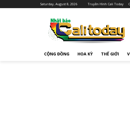
Saturday, August 8, 2026
Truyền Hình Cali Today
C
CỘNG ĐỒNG
HOA KỲ
THẾ GIỚI
V