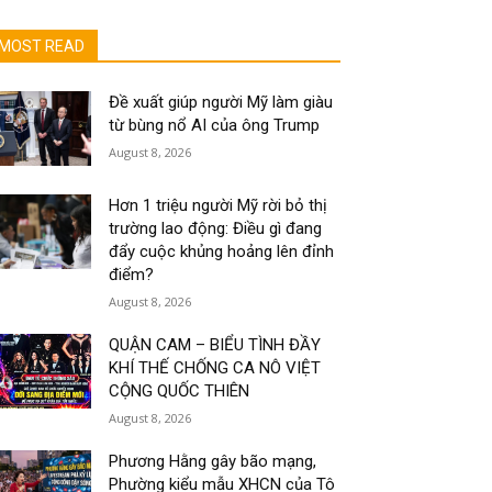
MOST READ
Đề xuất giúp người Mỹ làm giàu
từ bùng nổ AI của ông Trump
August 8, 2026
Hơn 1 triệu người Mỹ rời bỏ thị
trường lao động: Điều gì đang
đẩy cuộc khủng hoảng lên đỉnh
điểm?
August 8, 2026
QUẬN CAM – BIỂU TÌNH ĐẦY
KHÍ THẾ CHỐNG CA NÔ VIỆT
CỘNG QUỐC THIÊN
August 8, 2026
Phương Hằng gây bão mạng,
Phường kiểu mẫu XHCN của Tô