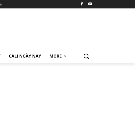
e
Ữ
CALI NGÀY NAY
MORE