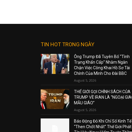
TIN HOT TRONG NGÀY
Ông Trump Đã Tuyên Bố “Tình
Trạng Khẩn Cấp” Nhằm Ngăn
Chặn Việc Công Khai Hồ Sơ Tài
Chính Của Mình Cho Đài BBC
August 5, 2026
THẾ GIỚI GỌI CHÍNH SÁCH CỦA
TRUMP VỀ IRAN LÀ “NGOẠI GI
MẪU GIÁO”
August 5, 2026
Báo Động Đỏ Khi Chỉ Số Kinh Tế
“Then Chốt Nhất” Thế Giới Phát