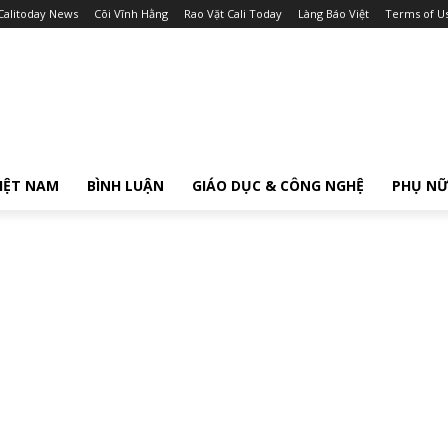
Calitoday News
Cõi Vĩnh Hằng
Rao Vặt Cali Today
Làng Báo Việt
Terms of U
IỆT NAM
BÌNH LUẬN
GIÁO DỤC & CÔNG NGHỆ
PHỤ N