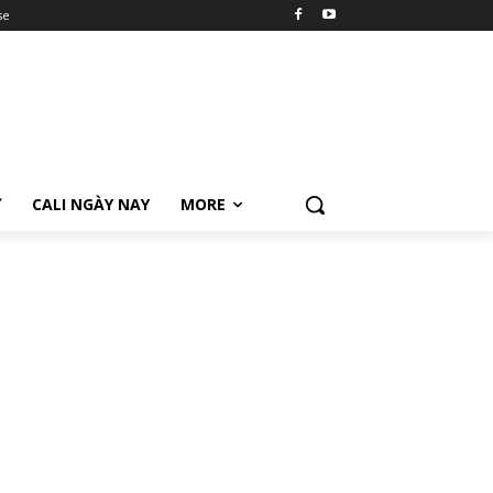
se
Ữ
CALI NGÀY NAY
MORE