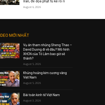
Iran, đe dọa phạt tù kẻ rò rỉ
August 6, 2026
IDEO MỚI NHẤT
Vụ án tham nhũng Sheng Thao –
David Duong đi về đâu? Mô hình
XHCN của Tô Lâm bao giờ sẽ
thành?
August 5, 2026
Khủng hoảng kim cương vàng
Việt Nam
August 5, 2026
Bài toán kinh tế Việt Nam
August 3, 2026