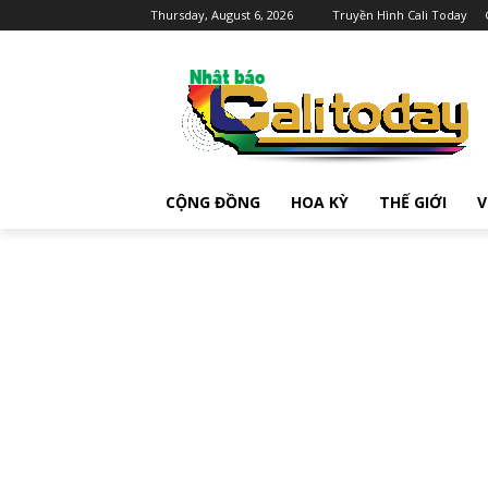
Thursday, August 6, 2026
Truyền Hình Cali Today
CỘNG ĐỒNG
HOA KỲ
THẾ GIỚI
V