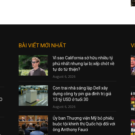
BÀI VIẾT MỚI NHẤT
V
Vì sao California sở hữu nhiều tỷ
phú nhất nhưng lại bị xếp chót về
tự do từ thiện?
August 6, 2026
Con trai nhà sáng lập Dell xây
dựng công ty pin gia đình trị giá
AO
13 tỷ USD ở tuổi 30
August 6, 2026
Ủy ban Thượng viện Mỹ bỏ phiếu
buộc tội khinh thị Quốc hội đối với
ông Anthony Fauci