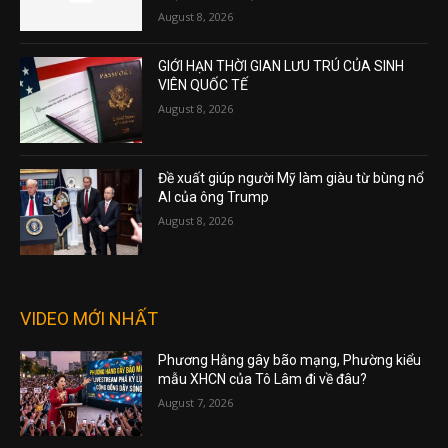
August 8, 2026
GIỚI HẠN THỜI GIAN LƯU TRÚ CỦA SINH
VIÊN QUỐC TẾ
August 8, 2026
Đề xuất giúp người Mỹ làm giàu từ bùng nổ
AI của ông Trump
August 8, 2026
VIDEO MỚI NHẤT
Phương Hằng gây bão mạng, Phường kiểu
mẫu XHCN của Tô Lâm đi về đâu?
August 7, 2026