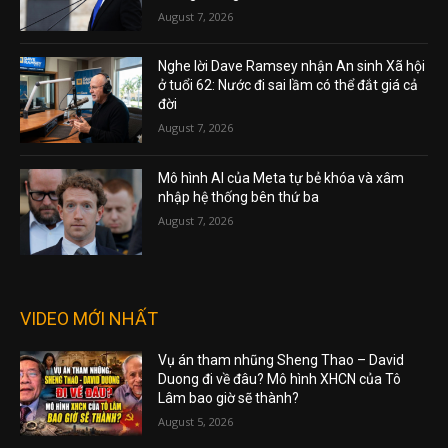
August 7, 2026
Nghe lời Dave Ramsey nhận An sinh Xã hội
ở tuổi 62: Nước đi sai lầm có thể đắt giá cả
đời
August 7, 2026
Mô hình AI của Meta tự bẻ khóa và xâm
nhập hệ thống bên thứ ba
August 7, 2026
VIDEO MỚI NHẤT
Vụ án tham nhũng Sheng Thao – David
Duong đi về đâu? Mô hình XHCN của Tô
Lâm bao giờ sẽ thành?
August 5, 2026