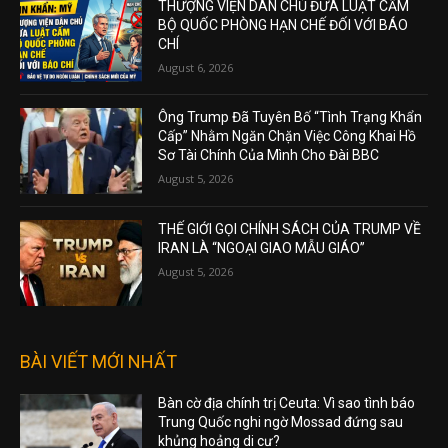
THƯỢNG VIỆN DÂN CHỦ ĐƯA LUẬT CẤM
BỘ QUỐC PHÒNG HẠN CHẾ ĐỐI VỚI BÁO
CHÍ
August 6, 2026
Ông Trump Đã Tuyên Bố “Tình Trạng Khẩn
Cấp” Nhằm Ngăn Chặn Việc Công Khai Hồ
Sơ Tài Chính Của Mình Cho Đài BBC
August 5, 2026
THẾ GIỚI GỌI CHÍNH SÁCH CỦA TRUMP VỀ
IRAN LÀ “NGOẠI GIAO MẪU GIÁO”
August 5, 2026
BÀI VIẾT MỚI NHẤT
Bàn cờ địa chính trị Ceuta: Vì sao tình báo
Trung Quốc nghi ngờ Mossad đứng sau
khủng hoảng di cư?