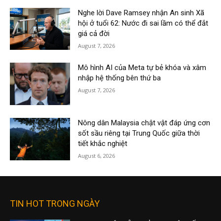
Nghe lời Dave Ramsey nhận An sinh Xã
hội ở tuổi 62: Nước đi sai lầm có thể đắt
giá cả đời
August 7, 2026
Mô hình AI của Meta tự bẻ khóa và xâm
nhập hệ thống bên thứ ba
August 7, 2026
Nông dân Malaysia chật vật đáp ứng cơn
sốt sầu riêng tại Trung Quốc giữa thời
tiết khắc nghiệt
August 6, 2026
TIN HOT TRONG NGÀY