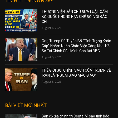
TIN HOT TRONG NGÀY
THƯỢNG VIỆN DÂN CHỦ ĐƯA LUẬT CẤM
BỘ QUỐC PHÒNG HẠN CHẾ ĐỐI VỚI BÁO
CHÍ
August 6, 2026
Ông Trump Đã Tuyên Bố “Tình Trạng Khẩn
Cấp” Nhằm Ngăn Chặn Việc Công Khai Hồ
Sơ Tài Chính Của Mình Cho Đài BBC
August 5, 2026
THẾ GIỚI GỌI CHÍNH SÁCH CỦA TRUMP VỀ
IRAN LÀ “NGOẠI GIAO MẪU GIÁO”
August 5, 2026
BÀI VIẾT MỚI NHẤT
Bàn cờ địa chính trị Ceuta: Vì sao tình báo