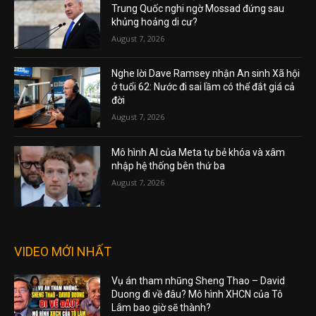
Trung Quốc nghi ngờ Mossad đứng sau
khủng hoảng di cư?
August 7, 2026
Nghe lời Dave Ramsey nhận An sinh Xã hội
ở tuổi 62: Nước đi sai lầm có thể đắt giá cả
đời
August 7, 2026
Mô hình AI của Meta tự bẻ khóa và xâm
nhập hệ thống bên thứ ba
August 7, 2026
VIDEO MỚI NHẤT
Vụ án tham nhũng Sheng Thao – David
Duong đi về đâu? Mô hình XHCN của Tô
Lâm bao giờ sẽ thành?