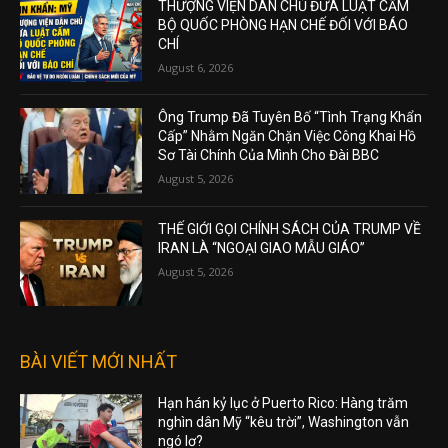
THƯỢNG VIỆN DÂN CHỦ ĐƯA LUẬT CẤM
BỘ QUỐC PHÒNG HẠN CHẾ ĐỐI VỚI BÁO
CHÍ
August 6, 2026
Ông Trump Đã Tuyên Bố “Tình Trạng Khẩn
Cấp” Nhằm Ngăn Chặn Việc Công Khai Hồ
Sơ Tài Chính Của Mình Cho Đài BBC
August 5, 2026
THẾ GIỚI GỌI CHÍNH SÁCH CỦA TRUMP VỀ
IRAN LÀ “NGOẠI GIAO MẪU GIÁO”
August 5, 2026
BÀI VIẾT MỚI NHẤT
Hạn hán kỷ lục ở Puerto Rico: Hàng trăm
nghìn dân Mỹ “kêu trời”, Washington vẫn
ngó lơ?