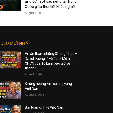
ứng cơn sốt sầu riêng tại Trung
Quốc giữa thời tiết khắc nghiệt
August 6, 2026
IDEO MỚI NHẤT
Vụ án tham nhũng Sheng Thao –
David Duong đi về đâu? Mô hình
XHCN của Tô Lâm bao giờ sẽ
thành?
August 5, 2026
Khủng hoảng kim cương vàng
Việt Nam
August 5, 2026
Bài toán kinh tế Việt Nam