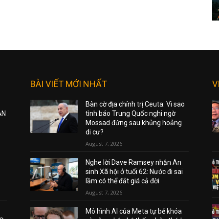
BÀI VIẾT MỚI NHẤT
V
Bàn cờ địa chính trị Ceuta: Vì sao
ẠN
tình báo Trung Quốc nghi ngờ
Mossad đứng sau khủng hoảng
di cư?
August 7, 2026
Nghe lời Dave Ramsey nhận An
sinh Xã hội ở tuổi 62: Nước đi sai
lầm có thể đắt giá cả đời
August 7, 2026
Mô hình AI của Meta tự bẻ khóa