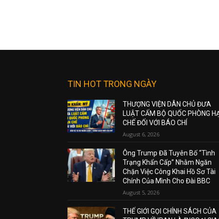
TIN HOT TRONG NGÀY
THƯỢNG VIỆN DÂN CHỦ ĐƯA
LUẬT CẤM BỘ QUỐC PHÒNG H
CHẾ ĐỐI VỚI BÁO CHÍ
August 6, 2026
Ông Trump Đã Tuyên Bố “Tình
Trạng Khẩn Cấp” Nhằm Ngăn
Chặn Việc Công Khai Hồ Sơ Tài
Chính Của Mình Cho Đài BBC
August 5, 2026
THẾ GIỚI GỌI CHÍNH SÁCH CỦA