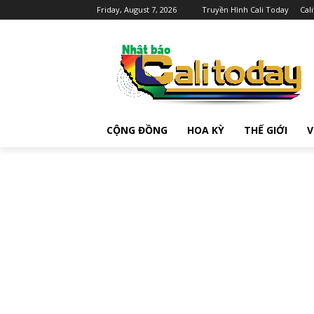
Friday, August 7, 2026
Truyền Hình Cali Today
Cal
CỘNG ĐỒNG
HOA KỲ
THẾ GIỚI
V