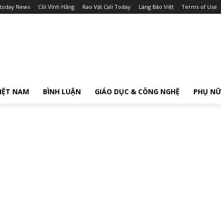
itoday News
Cõi Vĩnh Hằng
Rao Vặt Cali Today
Làng Báo Việt
Terms of Use
IỆT NAM
BÌNH LUẬN
GIÁO DỤC & CÔNG NGHỆ
PHỤ N