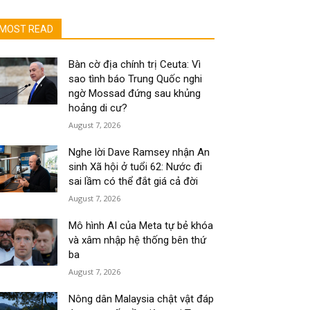
MOST READ
Bàn cờ địa chính trị Ceuta: Vì
sao tình báo Trung Quốc nghi
ngờ Mossad đứng sau khủng
hoảng di cư?
August 7, 2026
Nghe lời Dave Ramsey nhận An
sinh Xã hội ở tuổi 62: Nước đi
sai lầm có thể đắt giá cả đời
August 7, 2026
Mô hình AI của Meta tự bẻ khóa
và xâm nhập hệ thống bên thứ
ba
August 7, 2026
Nông dân Malaysia chật vật đáp